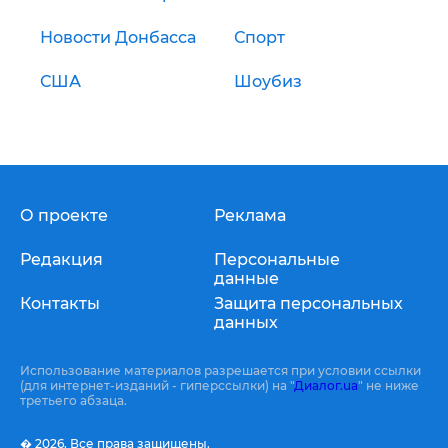
Новости Донбасса
Спорт
США
Шоубиз
О проекте
Реклама
Редакция
Персональные
данные
Контакты
Защита персональных
данных
Использование материалов разрешается при условии ссылки
(для интернет-изданий - гиперссылки) на "
Диалог.ua
" не ниже
третьего абзаца.
� 2026,
Все права защищены.