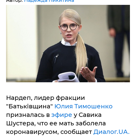
Автор:
Надежда Никитина
Нардеп, лидер фракции
"Батьківщина"
Юлия Тимошенко
призналась в
эфире
у Савика
Шустера, что ее мать заболела
коронавирусом, сообщает
Диалог.UA.