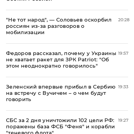
​"Не тот народ", — Соловьев оскорбил
20:28
россиян из-за разговоров о
мобилизации
Федоров рассказал, почему у Украины
19:57
не хватает ракет для ЗРК Patriot: "Об
этом неоднократно говорилось"
Зеленский впервые прибыл в Сербию
19:33
на встречу с Вучичем – о чем будут
говорить
СБС за 2 дня уничтожили 102 цели РФ:
19:27
поражены база ФСБ "Феня" и корабли
"теневого флота"