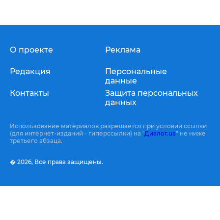
О проекте
Реклама
Редакция
Персональные
данные
Контакты
Защита персональных
данных
Использование материалов разрешается при условии ссылки
(для интернет-изданий - гиперссылки) на "
Диалог.ua
" не ниже
третьего абзаца.
� 2026,
Все права защищены.