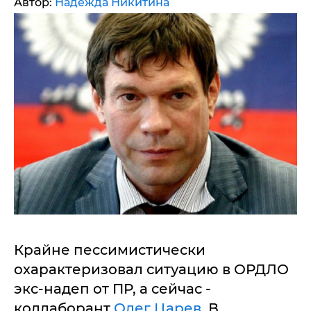
Автор:
Надежда Никитина
Крайне пессимистически
охарактеризовал ситуацию в ОРДЛО
экс-надеп от ПР, а сейчас -
коллаборант
Олег Царев.
В