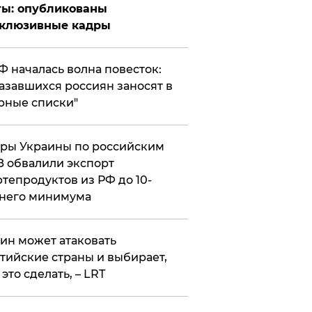
ты: опубликованы
склюзивные кадры
РФ началась волна повесток:
азавшихся россиян заносят в
рные списки"
ры Украины по российским
 обвалили экспорт
тепродуктов из РФ до 10-
него минимума
ин может атаковать
тийские страны и выбирает,
 это сделать, – LRT