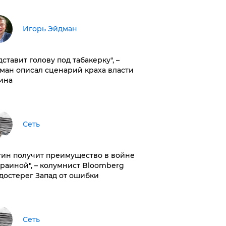
Игорь Эйдман
дставит голову под табакерку", –
ман описал сценарий краха власти
ина
Сеть
тин получит преимущество в войне
краиной", – колумнист Bloomberg
достерег Запад от ошибки
Сеть