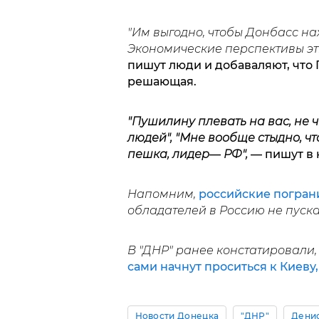
"Им выгодно, чтобы Донбасс нахо
Экономические перспективы эт
пишут люди и добаваляют, что 
решающая.
"Пушилину плевать на вас, не ч
людей", "Мне вообще стыдно, чт
пешка, лидер
—
РФ",
— пишут в 
Напомним,
российские погран
обладателей в Россию не пуска
В "ДНР" ранее констатировали,
сами начнут проситься к Киеву,
Новости Донецка
"ДНР"
Дени