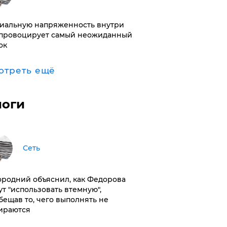
иальную напряженность внутри
провоцирует самый неожиданный
ок
отреть ещё
логи
Сеть
ородний объяснил, как Федорова
ут "использовать втемную",
бещав то, чего выполнять не
ираются