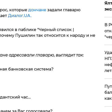
Ял
эк
рос, которые
дончане
задали главарю
ает
Диалог.UA.
​В 
вился в паблике "Черный список |
отк
очему Пушилин так относится к народу и не
"че
Уда
ане адресовали главарю, выглядит так
:
НПЗ
неф
льная банковская система?
лет
Пут
бал
ндантский час…
как
зачем за Вас голосовали?