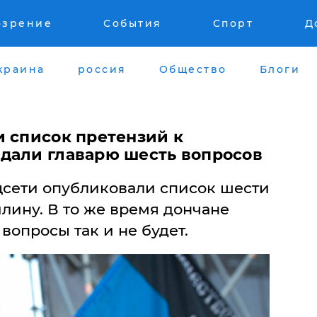
озрение
События
Спорт
Д
краина
россия
Общество
Блоги
и список претензий к
дали главарю шесть вопросов
цсети опубликовали список шести
лину. В то же время дончане
 вопросы так и не будет.