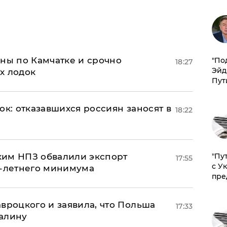
ины по Камчатке и срочно
​"По
18:27
Эйд
х лодок
Пут
ок: отказавшихся россиян заносят в
18:22
"Пу
ким НПЗ обвалили экспорт
17:55
с У
0-летнего минимума
пре
авроцкого и заявила, что Польша
17:33
алину