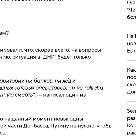
Окк
"Че
бол
нам?
На 
нов
ровали, что, скорее всего, на вопросы
Eu
нию, ситуация в "ДНР" будет только
Как
пос
ерритории ни банков, ни ж/д и
ско
ых сотовых операторов, ни-че-го!!! Эта
До
нную смерть"
, — написал один из
​Зе
раз
лю на данный момент невыгодны
Кон
й части Донбасса, Путину не нужно, чтобы
рак
сь.