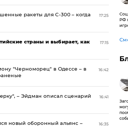
Соц
шенные ракеты для С-300 – когда
17:25
РФ 
игр
См
тийские страны и выбирает, как
17:15
Б
иону "Черноморец" в Одессе – в
16:42
раненые
керку", – Эйдман описал сценарий
16:41
Заг
мог
поо
соб
ся новый оборонный альянс –
16:35