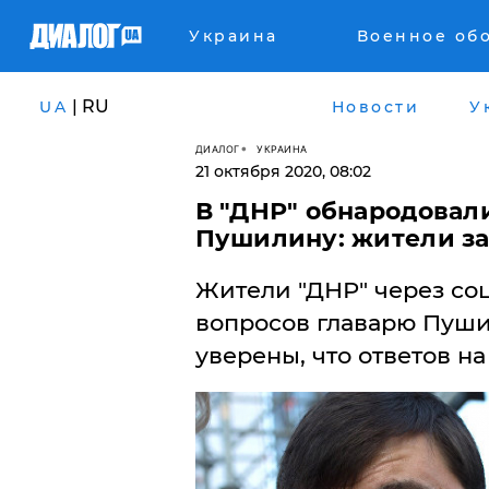
Украина
Военное об
| RU
UA
Новости
У
ДИАЛОГ
УКРАИНА
21 октября 2020, 08:02
В "ДНР" обнародовал
Пушилину: жители за
Жители "ДНР" через со
вопросов главарю Пуши
уверены, что ответов на