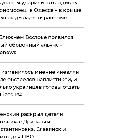
упанты ударили по стадиону
рноморец" в Одессе – в крыше
ьшая дыра, есть раненые
Ближнем Востоке появился
ый оборонный альянс –
ronews
 изменилось мнение киевлян
ле обстрелов баллистикой, и
лько украинцев готовы отдать
нбасс РФ
ленский раскрыл детали
говора с Драпатым:
стантиновка, Славянск и
еты для ПВО