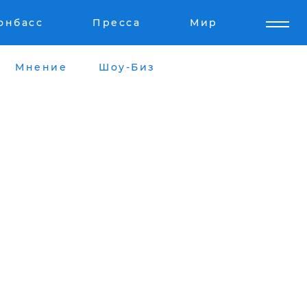
онбасс
Пресса
Мир
Мнение
Шоу-Биз