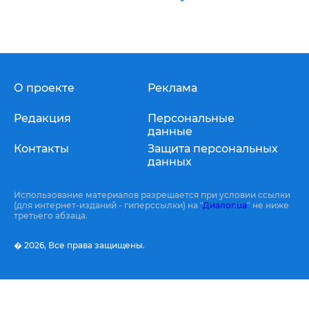
О проекте
Реклама
Редакция
Персональные
данные
Контакты
Защита персональных
данных
Использование материалов разрешается при условии ссылки
(для интернет-изданий - гиперссылки) на "
Диалог.ua
" не ниже
третьего абзаца.
� 2026,
Все права защищены.