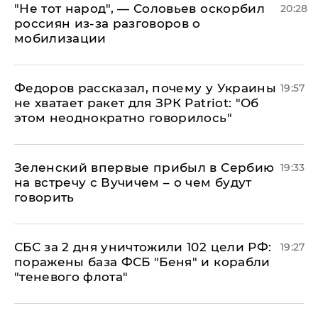
​"Не тот народ", — Соловьев оскорбил
20:28
россиян из-за разговоров о
мобилизации
Федоров рассказал, почему у Украины
19:57
не хватает ракет для ЗРК Patriot: "Об
этом неоднократно говорилось"
Зеленский впервые прибыл в Сербию
19:33
на встречу с Вучичем – о чем будут
говорить
СБС за 2 дня уничтожили 102 цели РФ:
19:27
поражены база ФСБ "Беня" и корабли
"теневого флота"