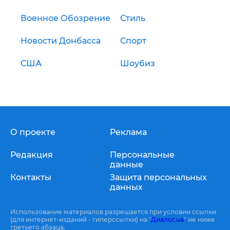
Военное Обозрение
Стиль
Новости Донбасса
Спорт
США
Шоубиз
О проекте
Реклама
Редакция
Персональные
данные
Контакты
Защита персональных
данных
Использование материалов разрешается при условии ссылки
(для интернет-изданий - гиперссылки) на "
Диалог.ua
" не ниже
третьего абзаца.