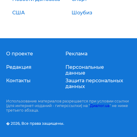
США
Шоубиз
О проекте
Реклама
Редакция
Персональные
данные
Контакты
Защита персональных
данных
Использование материалов разрешается при условии ссылки
(для интернет-изданий - гиперссылки) на "
Диалог.ua
" не ниже
третьего абзаца.
� 2026,
Все права защищены.