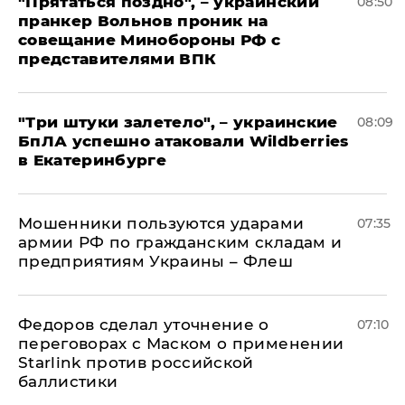
"Прятаться поздно", – украинский
08:50
пранкер Вольнов проник на
совещание Минобороны РФ с
представителями ВПК
"Три штуки залетело", – украинские
08:09
БпЛА успешно атаковали Wildberries
в Екатеринбурге
Мошенники пользуются ударами
07:35
армии РФ по гражданским складам и
предприятиям Украины – Флеш
Федоров сделал уточнение о
07:10
переговорах с Маском о применении
Starlink против российской
баллистики