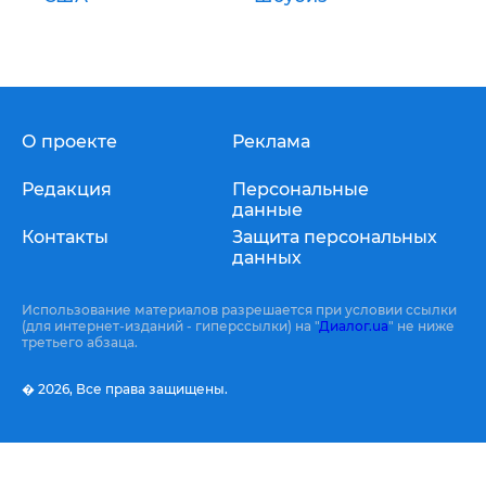
О проекте
Реклама
Редакция
Персональные
данные
Контакты
Защита персональных
данных
Использование материалов разрешается при условии ссылки
(для интернет-изданий - гиперссылки) на "
Диалог.ua
" не ниже
третьего абзаца.
� 2026,
Все права защищены.