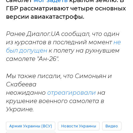
самолет
мог задеть
крылом землю. В
ГБР рассматривают четыре основных
версии авиакатастрофы.
Ранее Диалог.UA сообщал, что один
из курсантов в последний момент
не
был допущен
к полету на рухнувшем
самолете "Ан-26".
Мы также писали, что Симоньян и
Скабеева
неожиданно
отреагировали
на
крушение военного самолета в
Украине.
Армия Украины (ВСУ)
Новости Украины
Видео