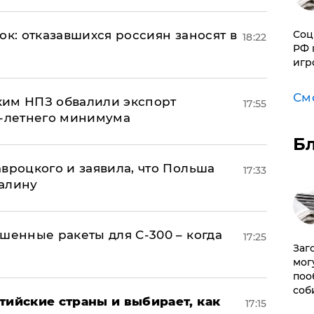
Соц
ок: отказавшихся россиян заносят в
18:22
РФ 
игр
См
ким НПЗ обвалили экспорт
17:55
0-летнего минимума
Б
авроцкого и заявила, что Польша
17:33
алину
шенные ракеты для С-300 – когда
17:25
Заг
мог
поо
соб
тийские страны и выбирает, как
17:15