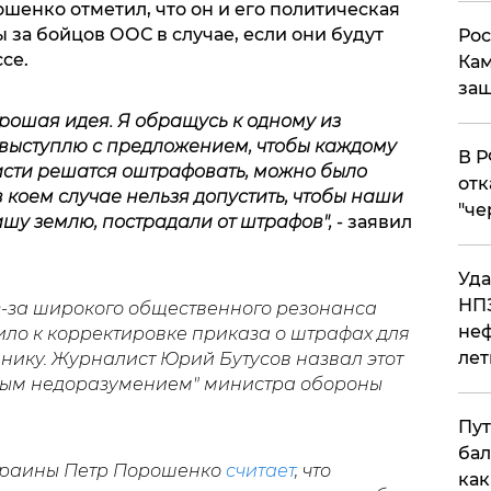
шенко отметил, что он и его политическая
 за бойцов ООС в случае, если они будут
Рос
се.
Кам
защ
орошая идея. Я обращусь к одному из
выступлю с предложением, чтобы каждому
​В 
асти решатся оштрафовать, можно было
отк
 коем случае нельзя допустить, чтобы наши
"че
шу землю, пострадали от штрафов",
- заявил
Уда
НПЗ
з-за широкого общественного резонанса
неф
о к корректировке приказа о штрафах для
лет
нику. Журналист Юрий Бутусов назвал этот
рным недоразумением" министра обороны
Пут
бал
Украины Петр Порошенко
считает
, что
как