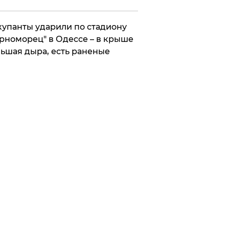
упанты ударили по стадиону
рноморец" в Одессе – в крыше
ьшая дыра, есть раненые