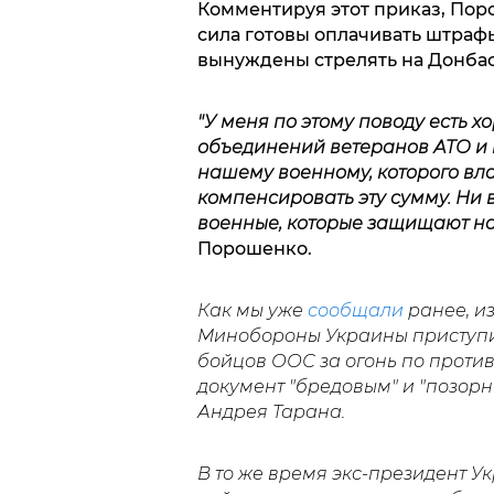
Комментируя этот приказ, Поро
сила готовы оплачивать штрафы
вынуждены стрелять на Донбас
"У меня по этому поводу есть х
объединений ветеранов АТО и 
нашему военному, которого вл
компенсировать эту сумму. Ни в
военные, которые защищают на
Порошенко.
Как мы уже
сообщали
ранее, и
Минобороны Украины приступил
бойцов ООС за огонь по против
документ "бредовым" и "позо
Андрея Тарана.
В то же время экс-президент 