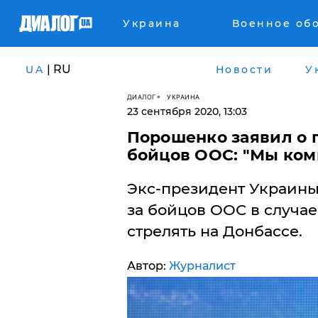
Украина
Военное об
| RU
UA
Новости
У
ДИАЛОГ
УКРАИНА
23 сентября 2020, 13:03
Порошенко заявил о 
бойцов ООС: "Мы ком
Экс-президент Украин
за бойцов ООС в случае
стрелять на Донбассе.
Автор:
Журналист