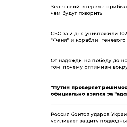
Зеленский впервые прибыл 
чем будут говорить
СБС за 2 дня уничтожили 10
"Феня" и корабли "теневого
От надежды на победу до но
том, почему оптимизм вокру
"Путин проверяет решимост
официально взялся за "адс
Россия боится ударов Укра
усиливает защиту подводны