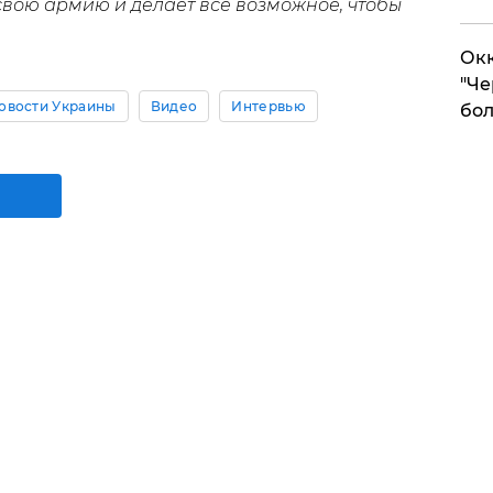
свою армию и делает все возможное, чтобы
Окк
"Че
овости Украины
Видео
Интервью
бол