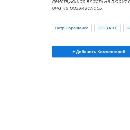
действующая власть не любит 
она не развивалась.
Петр Порошенко
ООС (АТО)
Н
+ Добавить Комментарий