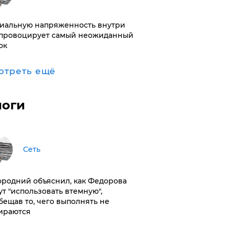
иальную напряженность внутри
провоцирует самый неожиданный
ок
отреть ещё
логи
Сеть
ородний объяснил, как Федорова
ут "использовать втемную",
бещав то, чего выполнять не
ираются