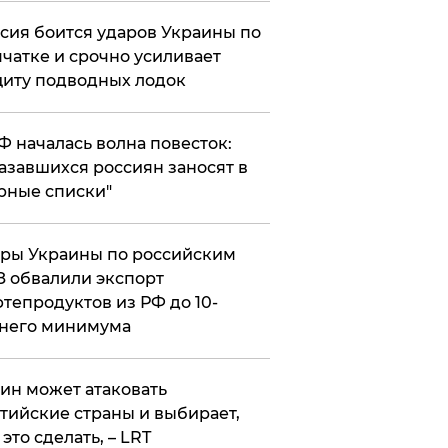
сия боится ударов Украины по
чатке и срочно усиливает
иту подводных лодок
РФ началась волна повесток:
азавшихся россиян заносят в
рные списки"
ры Украины по российским
 обвалили экспорт
тепродуктов из РФ до 10-
него минимума
ин может атаковать
тийские страны и выбирает,
 это сделать, – LRT