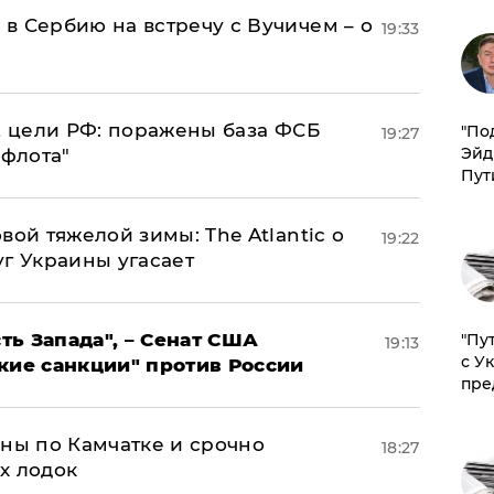
в Сербию на встречу с Вучичем – о
19:33
2 цели РФ: поражены база ФСБ
​"По
19:27
Эйд
 флота"
Пут
вой тяжелой зимы: The Atlantic о
19:22
г Украины угасает
ь Запада", – Сенат США
"Пу
19:13
с У
кие санкции" против России
пре
ины по Камчатке и срочно
18:27
х лодок