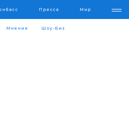
онбасс
Пресса
Мир
Мнение
Шоу-Биз