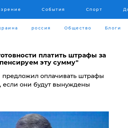
озрение
События
Спорт
Д
краина
россия
Общество
Блоги
готовности платить штрафы за
пенсируем эту сумму"
ы предложил оплачивать штрафы
, если они будут вынуждены