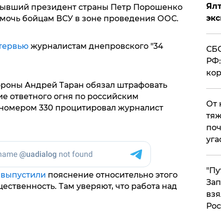
Ял
бывший президент страны Петр Порошенко
эк
мочь бойцам ВСУ в зоне проведения ООС.
тервью
журналистам днепровского "34
СБС
РФ:
кор
бороны Андрей Таран обязал штрафовать
е ответного огня по российским
От 
а номером 330 процитировал журналист
тяж
поч
уга
"Пу
ы
выпустили
пояснение относительно этого
Зап
ественность. Там уверяют, что работа над
взя
Рос