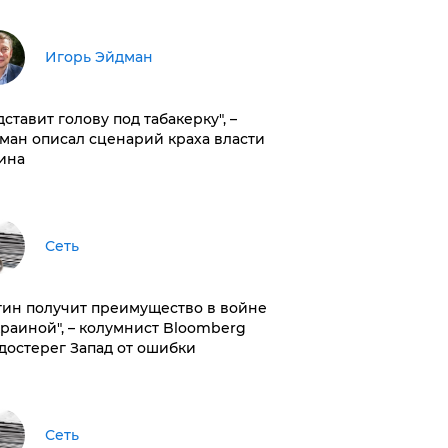
Игорь Эйдман
дставит голову под табакерку", –
ман описал сценарий краха власти
ина
Сеть
тин получит преимущество в войне
краиной", – колумнист Bloomberg
достерег Запад от ошибки
Сеть