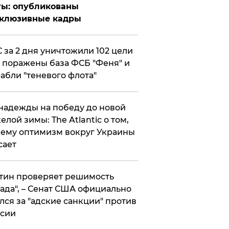
ты: опубликованы
склюзивные кадры
 за 2 дня уничтожили 102 цели
 поражены база ФСБ "Феня" и
абли "теневого флота"
надежды на победу до новой
елой зимы: The Atlantic о том,
ему оптимизм вокруг Украины
сает
тин проверяет решимость
ада", – Сенат США официально
лся за "адские санкции" против
сии