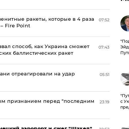
енитные ракеты, которые в 4 раза
07:52
 Fire Point
​"По
вал способ, как Украина сможет
Эйд
07:43
ских баллистических ракет
Пут
рани отреагировали на удар
05:51
"Пу
ным признанием перед "последним
с У
23:19
пре
нецкий аэропорт и сжег "Шахед"