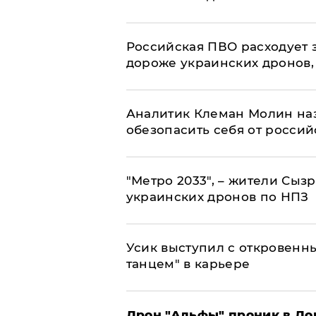
Российская ПВО расходует з
дороже украинских дронов, –
Аналитик Клеман Молин наз
обезопасить себя от россий
"Метро 2033", – жители Сыз
украинских дронов по НПЗ
Усик выступил с откровен
танцем" в карьере
Дрон "Альфы" проник в До