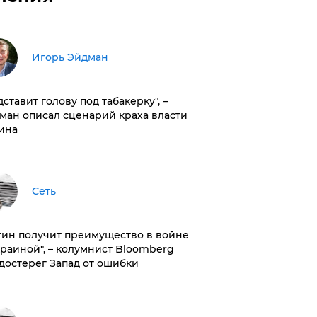
Игорь Эйдман
дставит голову под табакерку", –
ман описал сценарий краха власти
ина
Сеть
тин получит преимущество в войне
краиной", – колумнист Bloomberg
достерег Запад от ошибки