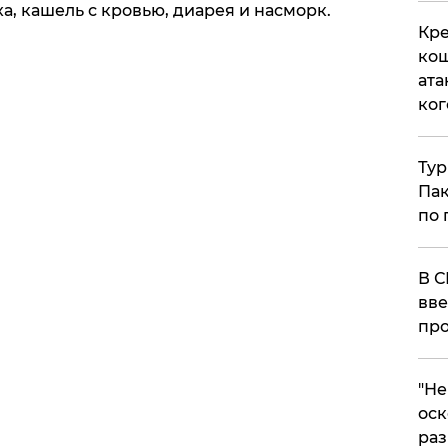
а, кашель с кровью, диарея и насморк.
Кре
кош
ата
ког
Тур
Пак
по 
В С
вве
про
​"Н
оск
раз