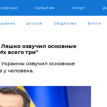
озрение
События
Спорт
Д
краина
россия
Общество
Блоги
 Ляшко озвучил основные
Их всего три"
 Украины озвучил основные
 у человека.