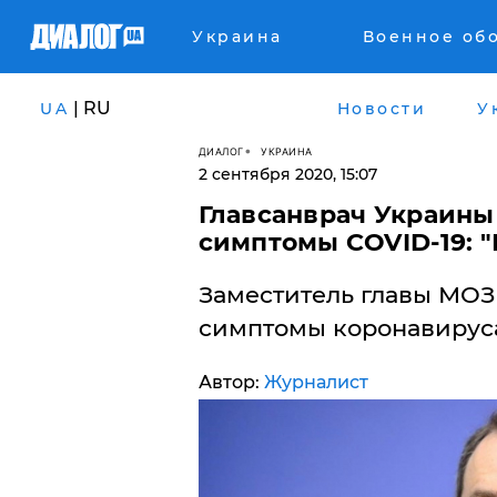
Украина
Военное об
| RU
UA
Новости
У
ДИАЛОГ
УКРАИНА
2 сентября 2020, 15:07
Главсанврач Украины
симптомы COVID-19: "
Заместитель главы МОЗ
симптомы коронавируса
Автор:
Журналист