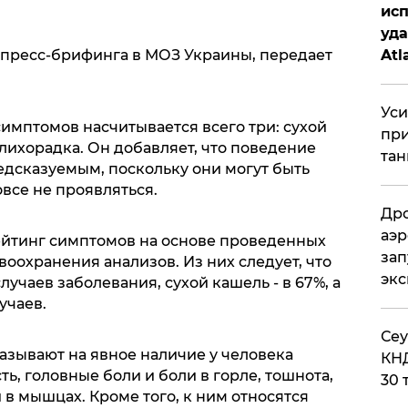
исп
уда
Atl
я пресс-брифинга в МОЗ Украины, передает
би
Уси
имптомов насчитывается всего три: сухой
при
лихорадка. Он добавляет, что поведение
тан
едсказуемым, поскольку они могут быть
овсе не проявляться.
Дро
аэр
ейтинг симптомов на основе проведенных
зап
оохранения анализов. Из них следует, что
эк
учаев заболевания, сухой кашель - в 67%, а
лучаев.
​Се
азывают на явное наличие у человека
КНД
ь, головные боли и боли в горле, тошнота,
30 
 в мышцах. Кроме того, к ним относятся