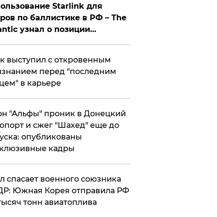
ользование Starlink для
ров по баллистике в РФ – The
antic узнал о позиции
знесмена
к выступил с откровенным
знанием перед "последним
цем" в карьере
н "Альфы" проник в Донецкий
опорт и сжег "Шахед" еще до
уска: опубликованы
склюзивные кадры
ул спасает военного союзника
Р: Южная Корея отправила РФ
тысяч тонн авиатоплива