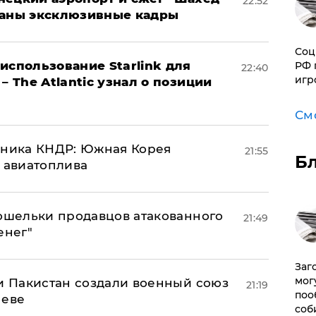
22:52
ваны эксклюзивные кадры
Соц
использование Starlink для
РФ 
22:40
игр
– The Atlantic узнал о позиции
См
юзника КНДР: Южная Корея
21:55
Б
н авиатоплива
кошельки продавцов атакованного
21:49
енег"
Заг
мог
 и Пакистан создали военный союз
21:19
поо
неве
соб