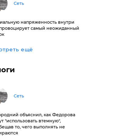
Сеть
иальную напряженность внутри
провоцирует самый неожиданный
ок
отреть ещё
логи
Сеть
ородний объяснил, как Федорова
ут "использовать втемную",
бещав то, чего выполнять не
ираются