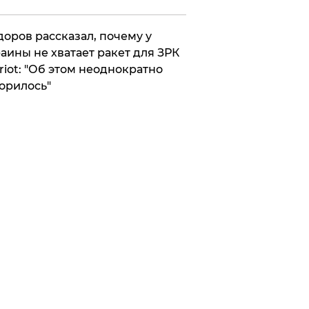
оров рассказал, почему у
аины не хватает ракет для ЗРК
riot: "Об этом неоднократно
орилось"