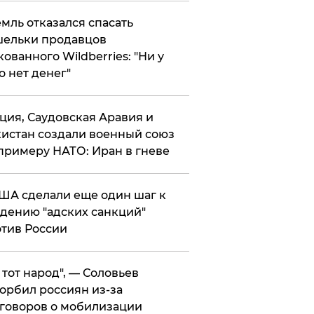
мль отказался спасать
ельки продавцов
кованного Wildberries: "Ни у
о нет денег"
ция, Саудовская Аравия и
истан создали военный союз
примеру НАТО: Иран в гневе
ША сделали еще один шаг к
дению "адских санкций"
тив России
е тот народ", — Соловьев
орбил россиян из-за
говоров о мобилизации