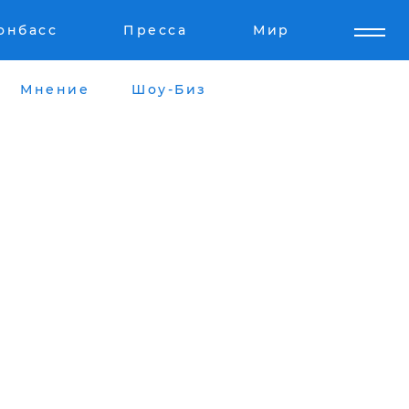
онбасс
Пресса
Мир
Мнение
Шоу-Биз