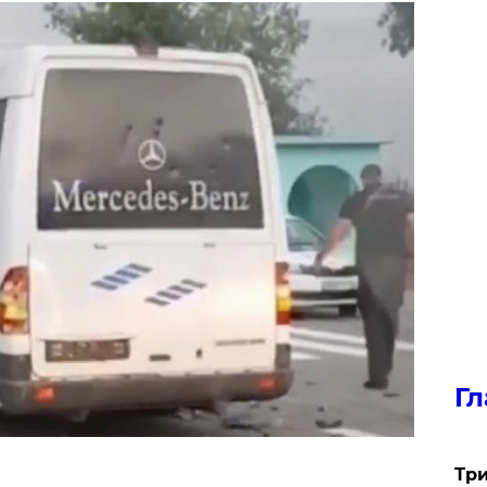
Гл
Три