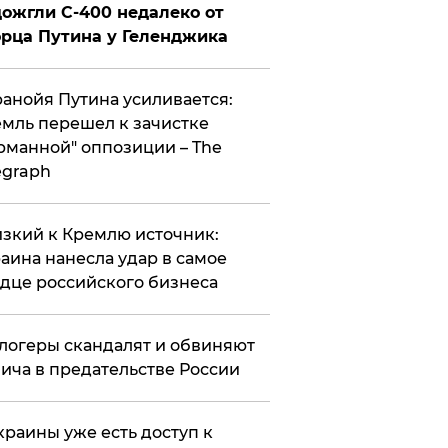
ожгли С-400 недалеко от
рца Путина у Геленджика
анойя Путина усиливается:
мль перешел к зачистке
рманной" оппозиции – The
egraph
зкий к Кремлю источник:
аина нанесла удар в самое
дце российского бизнеса
логеры скандалят и обвиняют
ича в предательстве России
краины уже есть доступ к