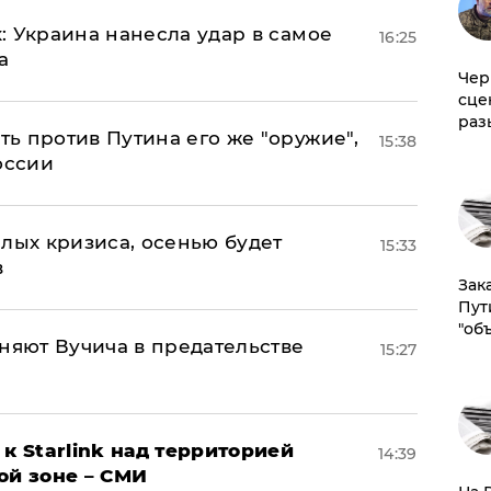
: Украина нанесла удар в самое
16:25
а
Чер
сце
раз
ь против Путина его же "оружие",
15:38
оссии
лых кризиса, осенью будет
15:33
в
Зак
Пут
"об
няют Вучича в предательстве
15:27
к Starlink над территорией
14:39
ой зоне – СМИ