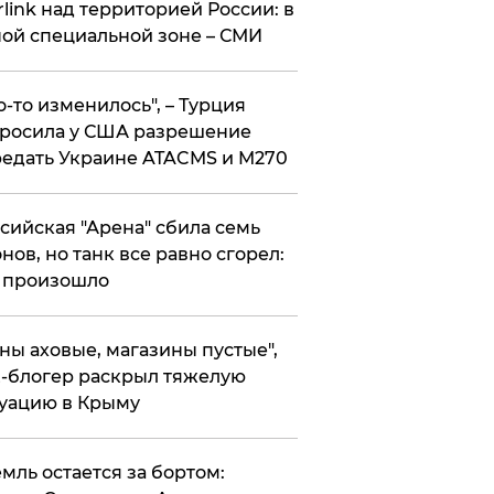
rlink над территорией России: в
ой специальной зоне – СМИ
то-то изменилось", – Турция
росила у США разрешение
едать Украине ATACMS и M270
ссийская "Арена" сбила семь
нов, но танк все равно сгорел:
 произошло
ены аховые, магазины пустые",
-блогер раскрыл тяжелую
уацию в Крыму
емль остается за бортом: