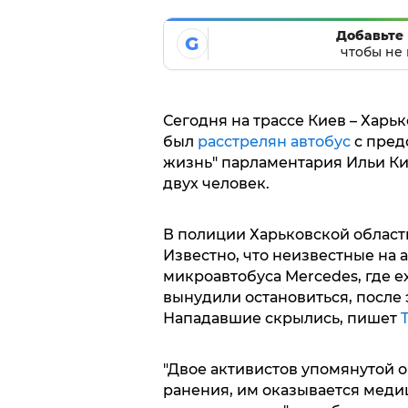
Добавьте 
G
чтобы не 
Сегодня на трассе Киев – Харь
был
расстрелян автобус
с пред
жизнь" парламентария Ильи Ки
двух человек.
В полиции Харьковской област
Известно, что неизвестные на 
микроавтобуса Mercedes, где е
вынудили остановиться, после 
Нападавшие скрылись, пишет
T
"Двое активистов упомянутой 
ранения, им оказывается меди