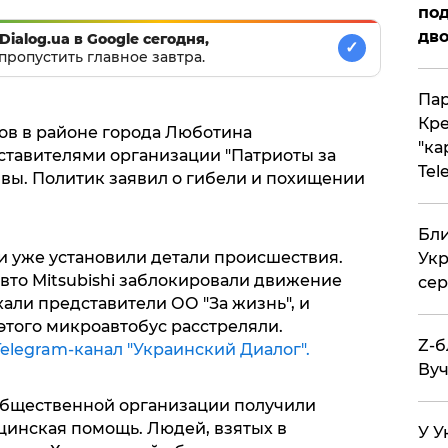
под
дво
Dialog.ua в Google сегодня,
✓
пропустить главное завтра.
Пар
Кре
ков в районе города Люботина
"ка
ставителями организации "Патриоты за
Tel
вы. Политик заявил о гибели и похищении
Бли
и уже установили детали происшествия.
Укр
авто Mitsubishi заблокировали движение
сер
хали представители ОО "За жизнь", и
этого микроавтобус расстреляли.
Z-б
elegram-канал "Украинский Диалог".
Вуч
общественной организации получили
цинская помощь. Людей, взятых в
У У