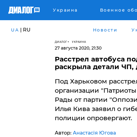
Украина
Военное об
| RU
UA
Новости
У
ДИАЛОГ
УКРАИНА
27 августа 2020, 21:30
Расстрел автобуса п
раскрыла детали ЧП,
Под Харьковом расстре
организации "Патриоты 
Рады от партии "Оппоз
Илья Кива заявил о гиб
полиции опровергают.
Автор:
Анастасія Югова