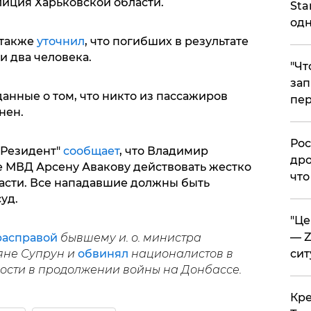
олиция Харьковской области.
Sta
одн
 также
уточнил
, что погибших в результате
и два человека.
​"Ч
зап
анные о том, что никто из пассажиров
пер
нен.
​Ро
"Резидент"
сообщает
, что Владимир
дро
е МВД Арсену Авакову действовать жестко
что
ласти. Все нападавшие должны быть
уд.
​"Ц
— Z
расправой
бывшему и. о. министра
яне Супрун и
обвинял
националистов в
сит
ости в продолжении войны на Донбассе.
​Кр