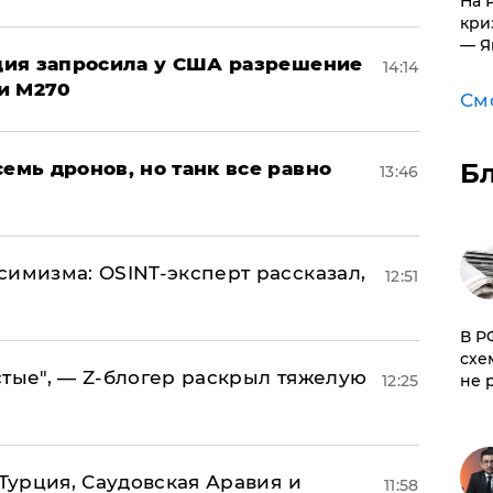
На 
кри
— Я
урция запросила у США разрешение
14:14
и M270
См
семь дронов, но танк все равно
Б
13:46
симизма: OSINT-эксперт рассказал,
12:51
​В 
схе
стые", — Z-блогер раскрыл тяжелую
12:25
не 
 Турция, Саудовская Аравия и
11:58