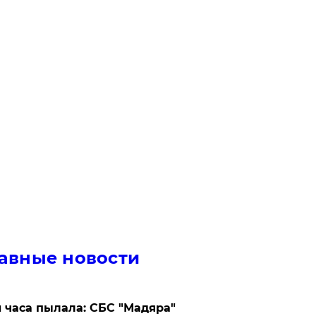
авные новости
 часа пылала: СБС "Мадяра"