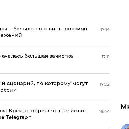
тся – больше половины россиян
17:14
ережений
началась большая зачистка
17:11
й сценарий, по которому могут
17:02
России
М
ся: Кремль перешел к зачистке
16:44
e Telegraph