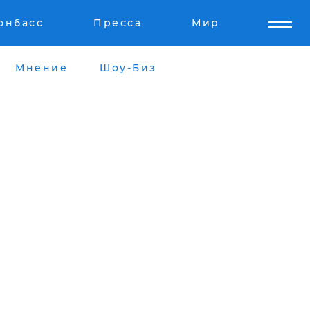
онбасс
Пресса
Мир
Мнение
Шоу-Биз