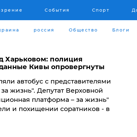
озрение
События
Спорт
Д
краина
россия
Общество
Блоги
од Харьковом: полиция
 данные Кивы опровергнуты
ляли автобус с представителями
за жизнь". Депутат Верховной
иционная платформа – за жизнь"
ели и похищении соратников - в