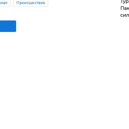
Тур
инал
Происшествия
Пак
си