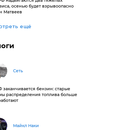
РФ надвигаются два тяжелых
зиса, осенью будет взрывоопасно
н Матвеев
отреть ещё
логи
Сеть
РФ заканчивается бензин: старые
мы распределения топлива больше
работают
Майкл Наки