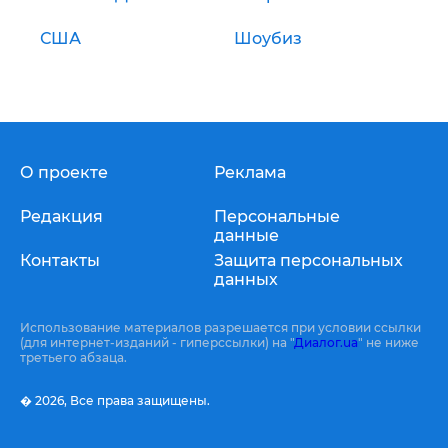
США
Шоубиз
О проекте
Реклама
Редакция
Персональные
данные
Контакты
Защита персональных
данных
Использование материалов разрешается при условии ссылки
(для интернет-изданий - гиперссылки) на "
Диалог.ua
" не ниже
третьего абзаца.
� 2026,
Все права защищены.