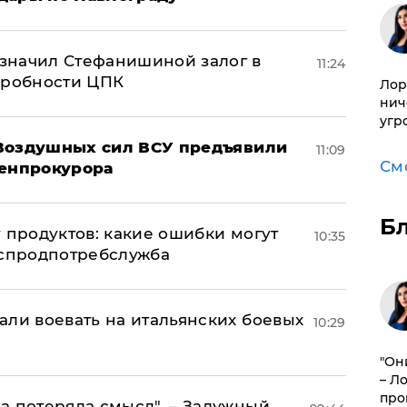
значил Стефанишиной залог в
11:24
дробности ЦПК
Лор
нич
угр
 Воздушных сил ВСУ предъявили
11:09
См
Генпрокурора
Б
 продуктов: какие ошибки могут
10:35
оспродпотребслужба
али воевать на итальянских боевых
10:29
"Он
– Л
про
а потеряла смысл", – Залужный