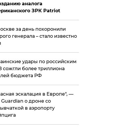
озданию аналога
риканского ЗРК Patriot
оскве за день похоронили
рого генерала – стало известно
я
аинские удары по российским
 сожгли более триллиона
блей бюджета РФ
асная эскалация в Европе", —
 Guardian о дроне со
ывчаткой в аэропорту
йпцига