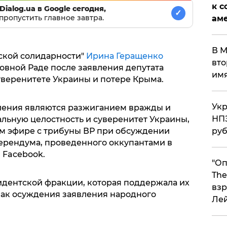
к с
Dialog.ua в Google сегодня,
✓
пропустить главное завтра.
аме
В М
ской солидарности"
Ирина Геращенко
вто
овной Раде после заявления депутата
им
уверенитете Украины и потере Крыма.
Укр
ления являются разжиганием вражды и
НПЗ
альную целостность и суверенитет Украины,
м эфире с трибуны ВР при обсуждении
ру
ерендума, проведенного оккупантами в
 Facebook.
"Оп
The
идентской фракции, которая поддержала их
взр
знак осуждения заявления народного
Ле