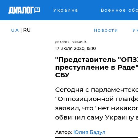
Украина
Военное об
| RU
UA
Новости
У
ДИАЛОГ
УКРАИНА
17 июля 2020, 15:10
"Представитель "ОП
преступление в Раде"
СБУ
Сегодня с парламентск
"Оппозиционной платфо
заявил, что "нет никако
обвинил саму Украину в
Автор:
Юлия Бадул