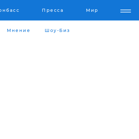
онбасс
Пресса
Мир
Мнение
Шоу-Биз