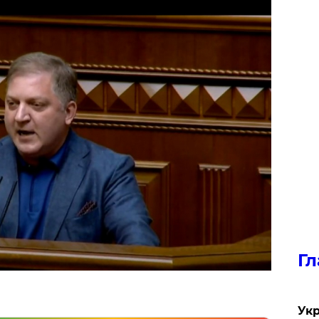
Гл
Укр