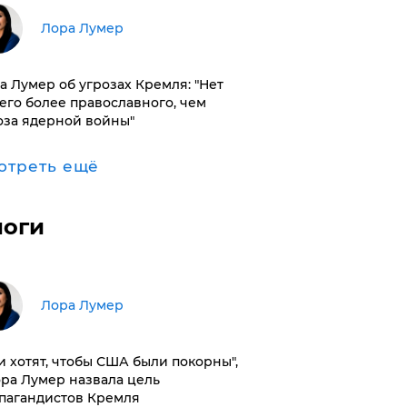
​Лора Лумер
а Лумер об угрозах Кремля: "Нет
его более православного, чем
оза ядерной войны"
отреть ещё
логи
​Лора Лумер
и хотят, чтобы США были покорны",
ора Лумер назвала цель
пагандистов Кремля