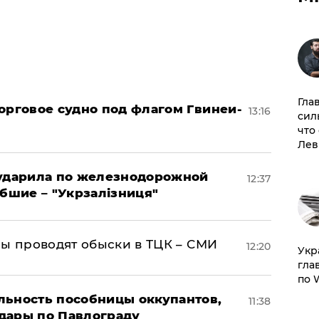
Гла
орговое судно под флагом Гвинеи-
13:16
сил
что
Лев
 ударила по железнодорожной
12:37
ибшие – "Укрзалізниця"
ны проводят обыски в ТЦК – СМИ
12:20
​Ук
гла
по 
льность пособницы оккупантов,
11:38
дары по Павлограду