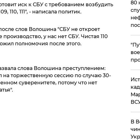
80 
отовит иск к СБУ с требованием возбудить
спу
, 110, 111", - написала политик.
неф
пос
 после слов Волошина "СБУ не откроет
 производство, у нас нет СБУ. Чистая 110
ложил полномочия после этого.
​"П
вое
про
азвала слова Волошина преступлением:
л на торжественную сессию по случаю 30-
​Ис
енном суверенитете, потому что нет
кад
тья".
Мар
ВС
В В
чин
Укр