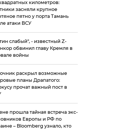
квадратных километров:
тники засняли крупное
тяное пятно у порта Тамань
ле атаки ВСУ
утин слабый", - известный Z-
нкор обвинил главу Кремля в
вале войны
точник раскрыл возможные
ровые планы Драпатого:
кусу прочат важный пост в
У
ене прошла тайная встреча экс-
овников Европы и РФ по
аине – Bloomberg узнало, кто