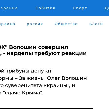
озрение
События
Спорт
Д
краина
россия
Общество
Блоги
ЗЖ" Волошин совершил
, - нардепы требуют реакции
ой трибуны депутат
рмы – За жизнь" Олег Волошин
го суверенитета Украины", и
 "сдаче Крыма".