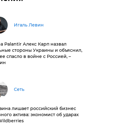
Игаль Левин
ва Palantir Алекс Карп назвал
ьные стороны Украины и объяснил,
 ее спасло в войне с Россией, –
ин
Сеть
раина лишает российский бизнес
вного актива: экономист об ударах
Wildberries