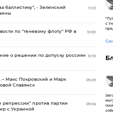
за баллистику", - Зеленский
11:33
раины
"Пу
с У
пре
ости по "теневому флоту" РФ в
10:59
См
ение о решении по допуску россиян
10:19
Б
, – Макс Покровский и Марк
09:29
овой Славянск
Заг
мог
е репрессии" против партии
09:06
поо
мир с Украиной
соб