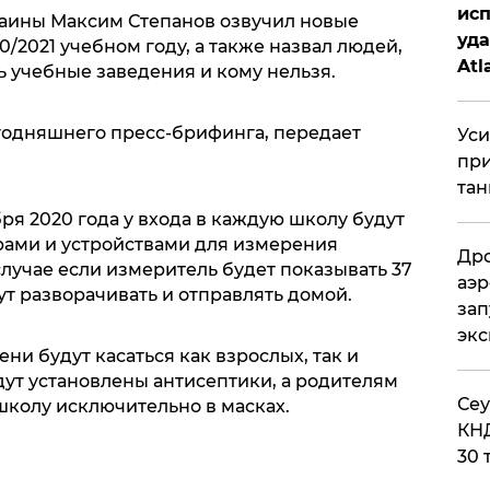
исп
аины Максим Степанов озвучил новые
уда
/2021 учебном году, а также назвал людей,
Atl
 учебные заведения и кому нельзя.
би
егодняшнего пресс-брифинга, передает
Уси
при
тан
бря 2020 года у входа в каждую школу будут
рами и устройствами для измерения
Дро
случае если измеритель будет показывать 37
аэр
ут разворачивать и отправлять домой.
зап
эк
ни будут касаться как взрослых, так и
удут установлены антисептики, а родителям
​Се
школу исключительно в масках.
КНД
30 