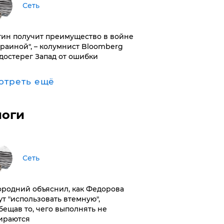
Сеть
тин получит преимущество в войне
краиной", – колумнист Bloomberg
достерег Запад от ошибки
отреть ещё
логи
Сеть
ородний объяснил, как Федорова
ут "использовать втемную",
бещав то, чего выполнять не
ираются