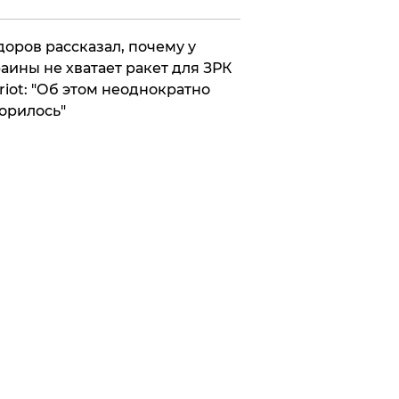
оров рассказал, почему у
аины не хватает ракет для ЗРК
riot: "Об этом неоднократно
орилось"