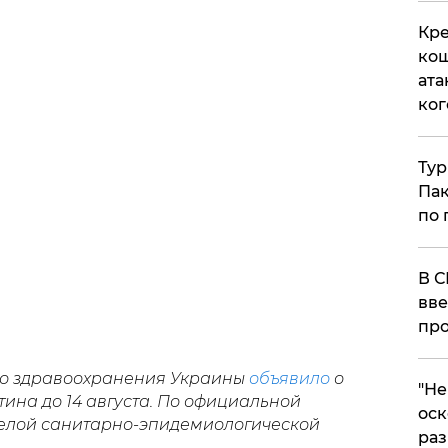
Кре
кош
ата
ког
Тур
Пак
по 
В С
вве
про
о здравоохранения Украины
объявило
о
​"Н
ина до 14 августа. По официальной
оск
желой санитарно-эпидемиологической
раз