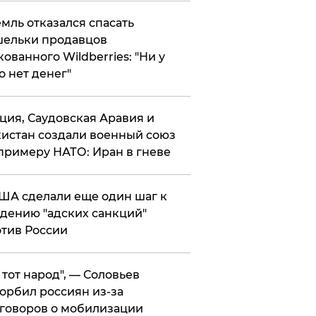
мль отказался спасать
ельки продавцов
кованного Wildberries: "Ни у
о нет денег"
ция, Саудовская Аравия и
истан создали военный союз
примеру НАТО: Иран в гневе
ША сделали еще один шаг к
дению "адских санкций"
тив России
е тот народ", — Соловьев
орбил россиян из-за
говоров о мобилизации