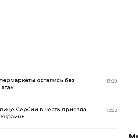
пермаркеты остались без
13:28
 атак
олице Сербии в честь приезда
12:52
 Украины
М