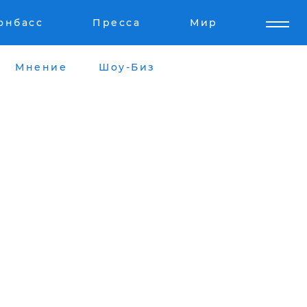
онбасс
Пресса
Мир
Мнение
Шоу-Биз