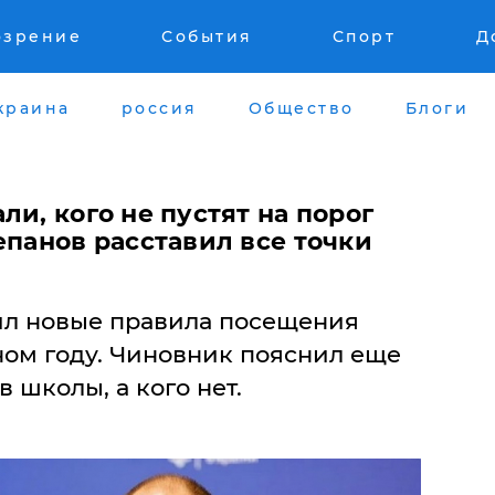
озрение
События
Спорт
Д
краина
россия
Общество
Блоги
ли, кого не пустят на порог
епанов расставил все точки
ил новые правила посещения
бном году. Чиновник пояснил еще
 в школы, а кого нет.