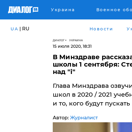
Украина
Военное об
| RU
UA
Новости
У
ДИАЛОГ
УКРАИНА
15 июля 2020, 18:31
В Минздраве рассказа
школы 1 сентября: Ст
над "i"
Глава Минздрава озвуч
школ в 2020 / 2021 уче
и то, кого будут пускать
Автор:
Журналист