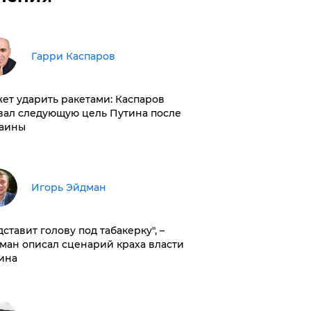
Гарри Каспаров
ет ударить ракетами: Каспаров
вал следующую цель Путина после
аины
Игорь Эйдман
дставит голову под табакерку", –
ман описал сценарий краха власти
ина