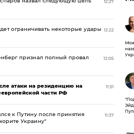
аспаров назвал следующую цель
12:27
дет ограничивать некоторые удары
12:22
Мож
наз
Укр
енберг признал полный провал
12:05
сле атаки на резиденцию на
11:51
неевропейской части РФ
​"По
Эйд
Пут
лся к Путину после принятия
11:37
окорите Украину"