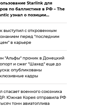
ользование Starlink для
ров по баллистике в РФ – The
antic узнал о позиции
знесмена
к выступил с откровенным
знанием перед "последним
цем" в карьере
н "Альфы" проник в Донецкий
опорт и сжег "Шахед" еще до
уска: опубликованы
склюзивные кадры
ул спасает военного союзника
Р: Южная Корея отправила РФ
тысяч тонн авиатоплива