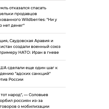
мль отказался спасать
ельки продавцов
кованного Wildberries: "Ни у
о нет денег"
ция, Саудовская Аравия и
истан создали военный союз
примеру НАТО: Иран в гневе
ША сделали еще один шаг к
дению "адских санкций"
тив России
е тот народ", — Соловьев
орбил россиян из-за
говоров о мобилизации