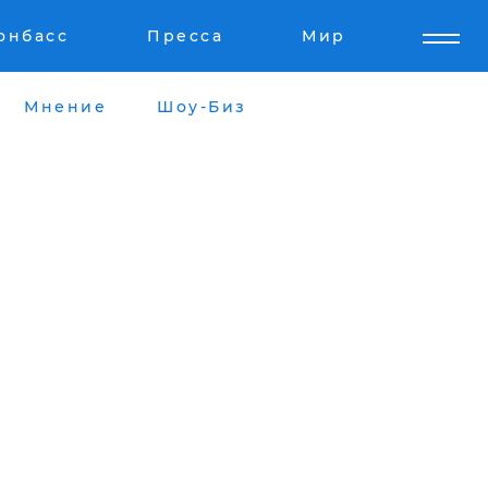
онбасс
Пресса
Мир
Мнение
Шоу-Биз