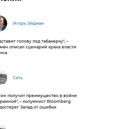
Игорь Эйдман
дставит голову под табакерку", –
ман описал сценарий краха власти
ина
Сеть
тин получит преимущество в войне
краиной", – колумнист Bloomberg
достерег Запад от ошибки