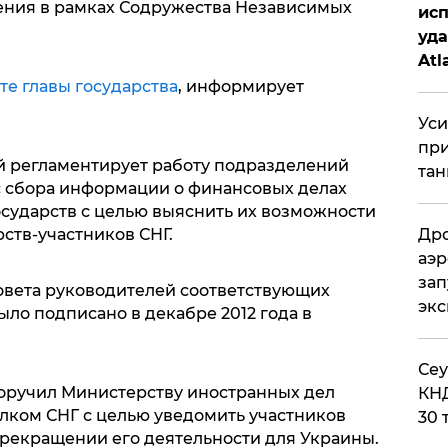
ения в рамках Содружества Независимых
исп
уда
Atl
би
те главы государства
, информирует
Уси
при
ый регламентирует работу подразделений
тан
 сбора информации о финансовых делах
осударств с целью выяснить их возможности
Дро
рств-участников СНГ.
аэр
зап
овета руководителей соответствующих
эк
ло подписано в декабре 2012 года в
​Се
оручил Министерству иностранных дел
КНД
лком СНГ с целью уведомить участников
30 
рекращении его деятельности для Украины.