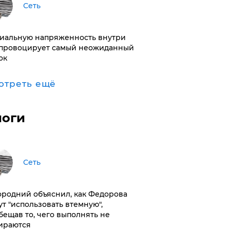
Сеть
иальную напряженность внутри
провоцирует самый неожиданный
ок
отреть ещё
логи
Сеть
ородний объяснил, как Федорова
ут "использовать втемную",
бещав то, чего выполнять не
ираются