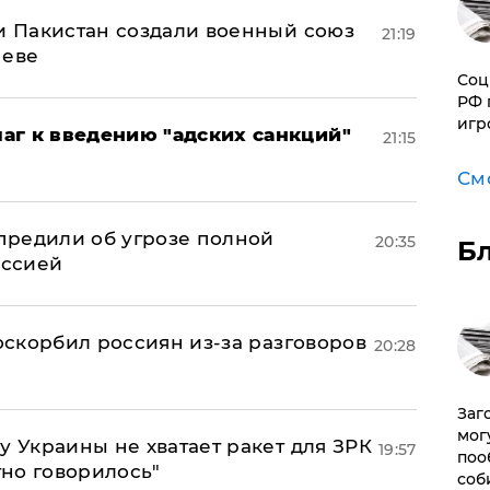
 и Пакистан создали военный союз
21:19
неве
Соц
РФ 
игр
аг к введению "адских санкций"
21:15
См
предили об угрозе полной
20:35
Б
оссией
 оскорбил россиян из-за разговоров
20:28
Заг
мог
у Украины не хватает ракет для ЗРК
19:57
поо
тно говорилось"
соб