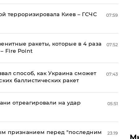
й терроризировала Киев – ГСЧС
07:59
енитные ракеты, которые в 4 раза
07:52
 Fire Point
вал способ, как Украина сможет
07:43
ских баллистических ракет
рани отреагировали на удар
05:51
ным признанием перед "последним
23:19
М