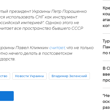
Кре
ятый президент Украины Петр Порошенко
кош
лся использовать СНГ как инструмент
ата
ссийской империей". Однако этого не
ког
считает все пространство бывшего СССР
Тур
Пак
Украины Павел Климкин
считает,
что не только
по 
тно нечего делать в постсоветском
дарств.
В С
вве
ство
Новости Украины
Владимир Зеленский
про
​"Н
оск
раз