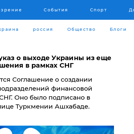
озрение
События
Спорт
Д
краина
россия
Общество
Блоги
указ о выходе Украины из еще
ашения в рамках СНГ
тся Соглашение о создании
 подразделений финансовой
СНГ. Оно было подписано в
олице Туркмении Ашхабаде.