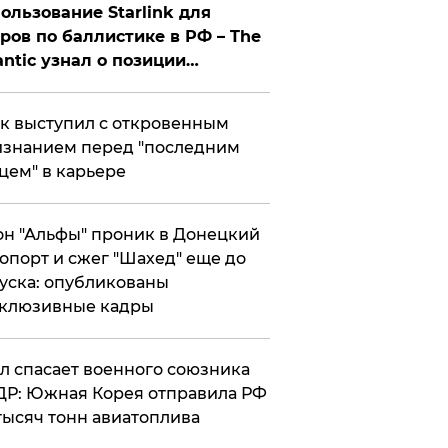
ользование Starlink для
ров по баллистике в РФ – The
antic узнал о позиции
знесмена
к выступил с откровенным
знанием перед "последним
цем" в карьере
н "Альфы" проник в Донецкий
опорт и сжег "Шахед" еще до
уска: опубликованы
склюзивные кадры
ул спасает военного союзника
Р: Южная Корея отправила РФ
тысяч тонн авиатоплива