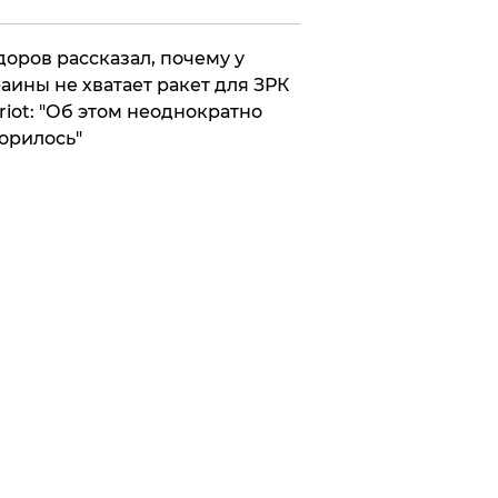
оров рассказал, почему у
аины не хватает ракет для ЗРК
riot: "Об этом неоднократно
орилось"