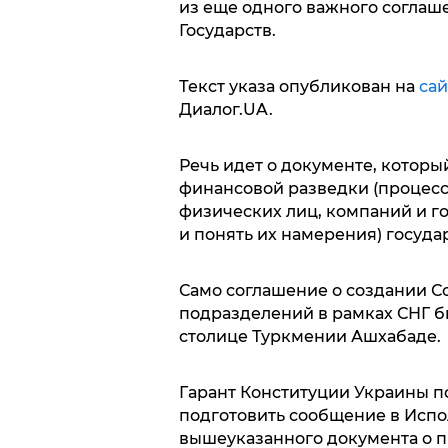
из еще одного важного соглаш
Государств.
Текст указа опубликован на
сай
Диалог.UA.
Речь идет о документе, котор
финансовой разведки (процесс
физических лиц, компаний и г
и понять их намерения) госуда
Само соглашение о создании С
подразделений в рамках СНГ бы
столице Туркмении Ашхабаде.
Гарант Конституции Украины п
подготовить сообщение в Испо
вышеуказанного документа о п