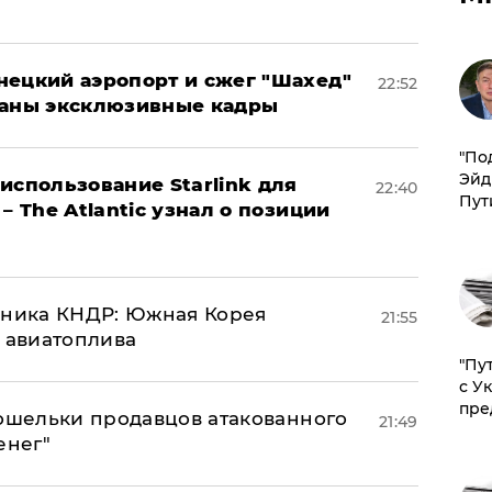
нецкий аэропорт и сжег "Шахед"
22:52
ваны эксклюзивные кадры
​"По
Эйд
использование Starlink для
22:40
Пут
– The Atlantic узнал о позиции
юзника КНДР: Южная Корея
21:55
н авиатоплива
"Пу
с У
пре
кошельки продавцов атакованного
21:49
енег"