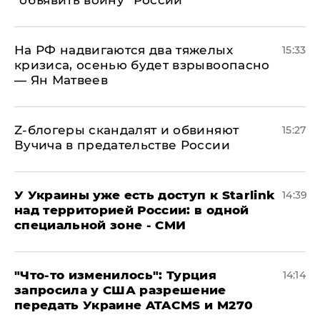
"объявить войну" России
На РФ надвигаются два тяжелых
15:33
кризиса, осенью будет взрывоопасно
— Ян Матвеев
Z-блогеры скандалят и обвиняют
15:27
Вучича в предательстве России
У Украины уже есть доступ к Starlink
14:39
над территорией России: в одной
специальной зоне - СМИ
​"Что-то изменилось": Турция
14:14
запросила у США разрешение
передать Украине ATACMS и M270