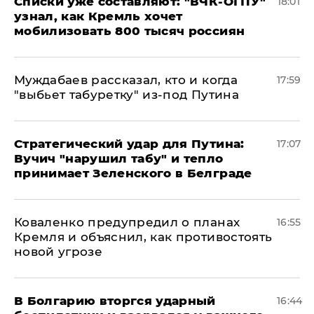
Списки уже составляют: "ВЧК-ОГПУ"
18:01
узнал, как Кремль хочет
мобилизовать 800 тысяч россиян
Муждабаев рассказал, кто и когда
17:59
"выбьет табуретку" из-под Путина
Стратегический удар для Путина:
17:07
Вучич "нарушил табу" и тепло
принимает Зеленского в Белграде
Коваленко предупредил о планах
16:55
Кремля и объяснил, как противостоять
новой угрозе
В Болгарию вторгся ударный
16:44