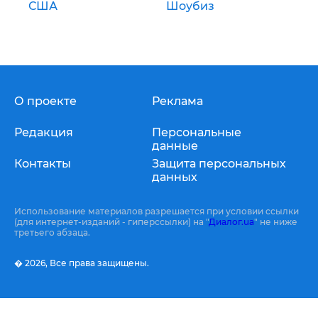
США
Шоубиз
О проекте
Реклама
Редакция
Персональные
данные
Контакты
Защита персональных
данных
Использование материалов разрешается при условии ссылки
(для интернет-изданий - гиперссылки) на "
Диалог.ua
" не ниже
третьего абзаца.
� 2026,
Все права защищены.