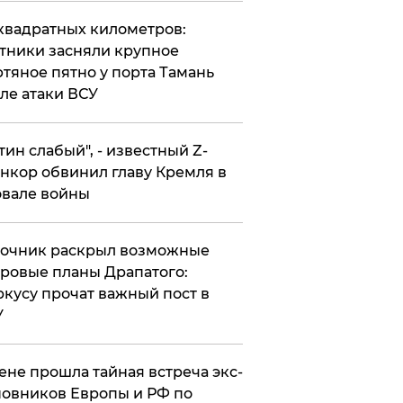
квадратных километров:
тники засняли крупное
тяное пятно у порта Тамань
ле атаки ВСУ
утин слабый", - известный Z-
нкор обвинил главу Кремля в
вале войны
точник раскрыл возможные
ровые планы Драпатого:
кусу прочат важный пост в
У
ене прошла тайная встреча экс-
овников Европы и РФ по