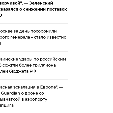
ворчивой", — Зеленский
казался о снижении поставок
О
оскве за день похоронили
рого генерала – стало известно
я
аинские удары по российским
 сожгли более триллиона
блей бюджета РФ
асная эскалация в Европе", —
 Guardian о дроне со
ывчаткой в аэропорту
йпцига