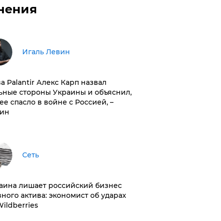
нения
Игаль Левин
ва Palantir Алекс Карп назвал
ьные стороны Украины и объяснил,
 ее спасло в войне с Россией, –
ин
Сеть
раина лишает российский бизнес
вного актива: экономист об ударах
Wildberries