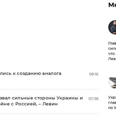
М
Гла
сил
что
Лев
лись к созданию аналога
08:16
​Ук
назвал сильные стороны Украины и
07:38
гла
ойне с Россией, – Левин
по 