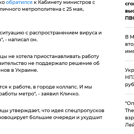
чко
обратился
к Кабинету министров с
сго
личного метрополитена с 25 мая,
выс
ПВ
 ситуацию с распространением вируса и
В М
, - написал он.
вто
им
ицы не хотела приостанавливать работу
авительство не поддержало решение об
Укр
нов в Украине.
НПЗ
ру
я к работе, в городе коллапс. И мы
аботы метро", - заявил Кличко.
"Оп
The
ицы утверждает, что идея спецпропусков
провоцирует большие очереди и ухудшит
взр
Ле