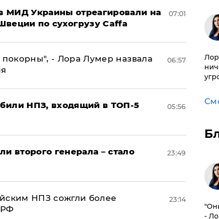
 в МИД Украины отреагировали на
07:01
Швеции по сухогрузу Caffa
Лор
 покорны", - Лора Лумер назвала
06:57
нич
ля
угр
См
били НПЗ, входящий в ТОП-5
05:56
Б
ли второго генерала – стало
23:49
ийским НПЗ сожгли более
23:14
"Он
 РФ
- Л