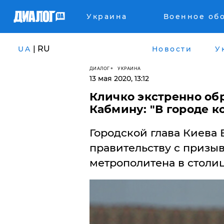
Украина
Военное об
| RU
UA
Новости
У
ДИАЛОГ
УКРАИНА
13 мая 2020, 13:12
Кличко экстренно об
Кабмину: "В городе к
Городской глава Киева 
правительству с призы
метрополитена в столиц