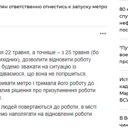
ян ответственно отнестись к запуску метро
80 
спу
неф
пос
​"П
вое
про
​Ис
кад
Мар
ВС
В В
чин