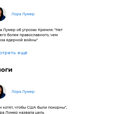
​Лора Лумер
а Лумер об угрозах Кремля: "Нет
его более православного, чем
оза ядерной войны"
отреть ещё
логи
​Лора Лумер
и хотят, чтобы США были покорны",
ора Лумер назвала цель