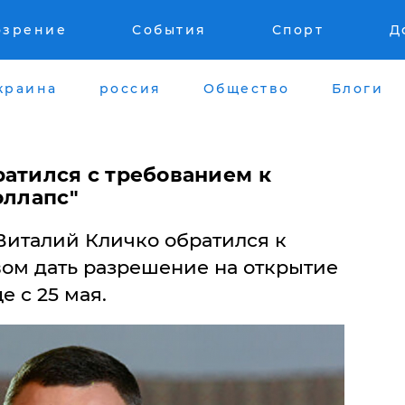
озрение
События
Спорт
Д
краина
россия
Общество
Блоги
ратился с требованием к
оллапс"
Виталий Кличко обратился к
вом дать разрешение на открытие
е с 25 мая.