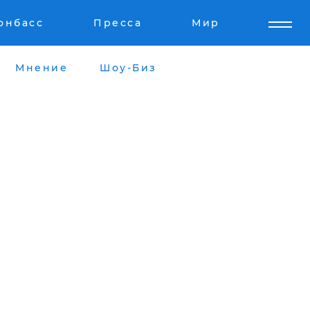
онбасс
Пресса
Мир
Мнение
Шоу-Биз