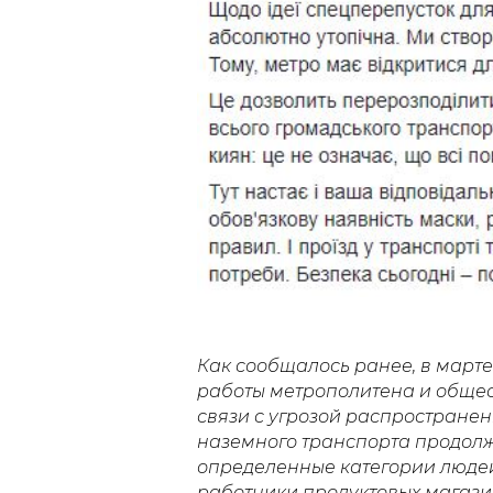
Как сообщалось ранее, в март
работы метрополитена и общес
связи с угрозой распростране
наземного транспорта продолж
определенные категории людей
работники продуктовых магази