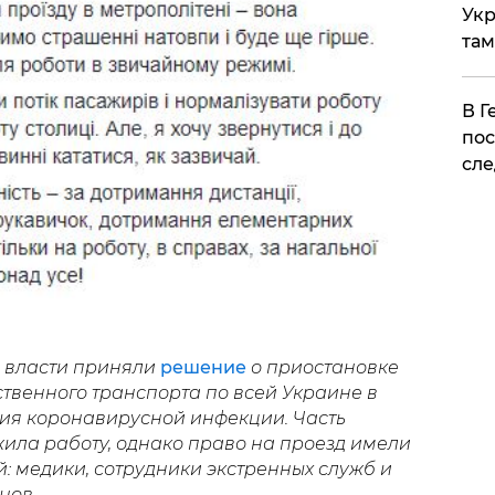
Укр
там
​В 
пос
сле
е власти приняли
решение
о приостановке
твенного транспорта по всей Украине в
ния коронавирусной инфекции. Часть
ила работу, однако право на проезд имели
: медики, сотрудники экстренных служб и
нов.