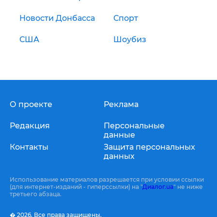
Новости Донбасса
Спорт
США
Шоубиз
О проекте
Реклама
Редакция
Персональные
данные
Контакты
Защита персональных
данных
Использование материалов разрешается при условии ссылки
(для интернет-изданий - гиперссылки) на "
Диалог.ua
" не ниже
третьего абзаца.
� 2026,
Все права защищены.