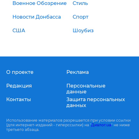
Военное Обозрение
Стиль
Новости Донбасса
Спорт
США
Шоубиз
О проекте
Реклама
Редакция
Персональные
данные
Контакты
Защита персональных
данных
Использование материалов разрешается при условии ссылки
(для интернет-изданий - гиперссылки) на "
Диалог.ua
" не ниже
третьего абзаца.