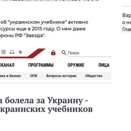
Взр
к об "украинском учебнике" активно
о н
урсы еще в 2015 году. О нем даже
Гла
роны РФ "Звезда".