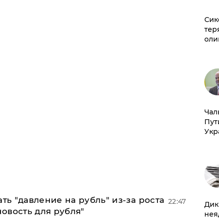
Сик
тер
оли
Чал
Пут
Укр
ь "давление на рубль" из-за роста
22:47
Дик
новость для рубля"
нея