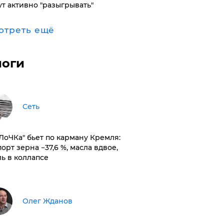
ут активно "разыгрывать"
отреть ещё
логи
Сеть
оЛоЧКа" бьет по карману Кремля:
орт зерна −37,6 %, масла вдвое,
ль в коллапсе
Олег Жданов