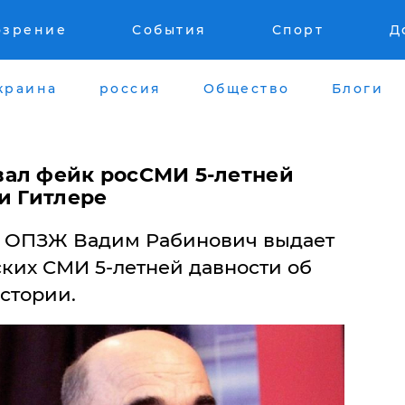
озрение
События
Спорт
Д
краина
россия
Общество
Блоги
вал фейк росСМИ 5-летней
и Гитлере
и ОПЗЖ Вадим Рабинович выдает
ских СМИ 5-летней давности об
стории.