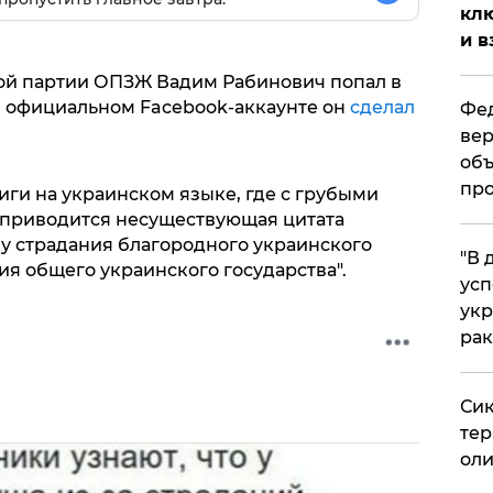
клю
и в
ой партии ОПЗЖ Вадим Рабинович попал в
 официальном Facebook-аккаунте он
сделал
Фед
вер
объ
про
ги на украинском языке, где с грубыми
приводится несуществующая цитата
ижу страдания благородного украинского
​"В
я общего украинского государства".
усп
укр
рак
Сик
тер
оли