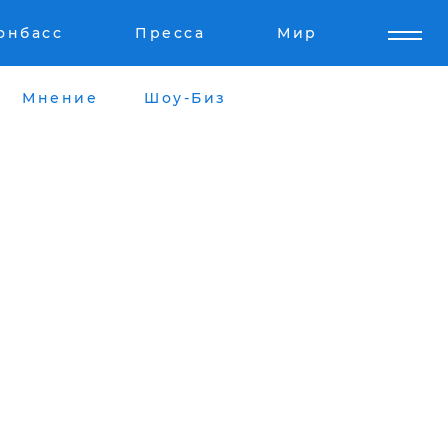
онбасс
Пресса
Мир
Мнение
Шоу-Биз