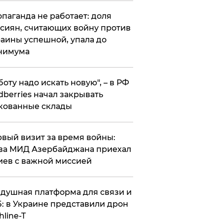
опаганда не работает: доля
сиян, считающих войну против
аины успешной, упала до
нимума
боту надо искать новую", – в РФ
dberries начал закрывать
кованные склады
вый визит за время войны:
ва МИД Азербайджана приехал
иев с важной миссией
душная платформа для связи и
: в Украине представили дрон
hline-T