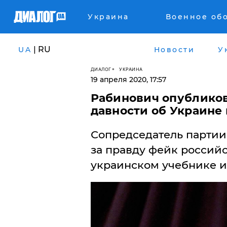
Украина
Военное об
| RU
UA
Новости
У
ДИАЛОГ
УКРАИНА
19 апреля 2020, 17:57
​Рабинович опублико
давности об Украине 
Сопредседатель парти
за правду фейк россий
украинском учебнике и