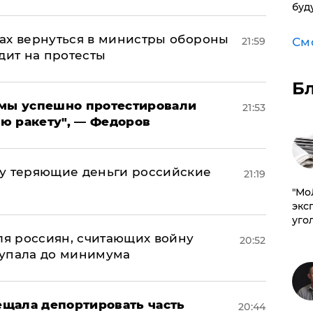
буд
ах вернуться в министры обороны
21:59
См
дит на протесты
Б
я мы успешно протестировали
21:53
ю ракету", — Федоров
му теряющие деньги российские
21:19
а
​"М
эксп
уго
оля россиян, считающих войну
20:52
 упала до минимума
щала депортировать часть
20:44