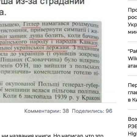
​Пр
рос
Укр
ми
"Ра
Wil
ата
Пер
гла
в К
Воз
РЭБ
Hig
 ни названия книги. Но написал, что это