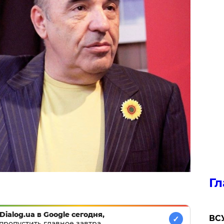
Гл
Dialog.ua в Google сегодня,
ВСУ
✓
пропустить главное завтра.