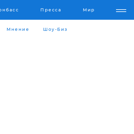
онбасс
Пресса
Мир
Мнение
Шоу-Биз