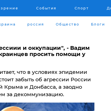
озрение
События
Спорт
Д
краина
россия
Общество
Блоги
ессиии и оккупации", - Вадим
краинцев просить помощи у
тает, что в условиях эпидемии
тоит забыть об агрессии России
 Крыма и Донбасса, а заодно
аем за декоммунизацию.