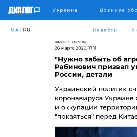
Украина
Военное об
| RU
UA
Новости
У
ДИАЛОГ
УКРАИНА
26 марта 2020, 17:11
"Нужно забыть об агр
Рабинович призвал у
России, детали
Украинский политик счи
коронавируса Украине с
и оккупации территорий
"покаяться" перед Кит