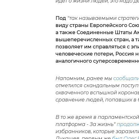
идет о жизни людей, это надо д
Под
"
так называемыми страте
виду страны Европейского Союз
а также Соединенные Штаты Ам
вышеперечисленных стран, а т
позволяет им справляться с э
человеческие потери, Россия 
аналогичного суперсовременн
Напомним, ранее мы
сообщал
отметился скандальным поступ
охваченного вспышкой коронав
сравнение людей, попавших в б
В то же время в парламентско
платформа - За жизнь"
продолж
избранников, которые заразил
Лукашев, первым же
был Олег