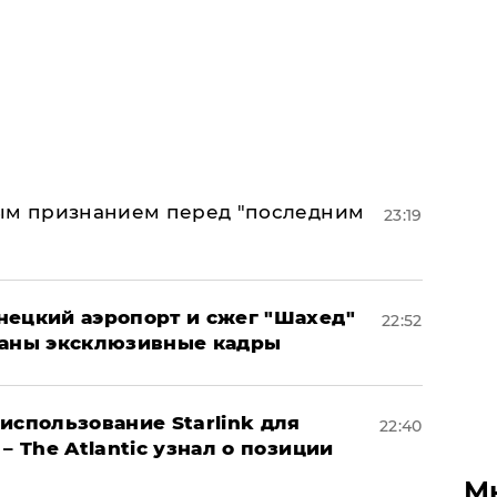
ным признанием перед "последним
23:19
нецкий аэропорт и сжег "Шахед"
22:52
ваны эксклюзивные кадры
использование Starlink для
22:40
– The Atlantic узнал о позиции
М