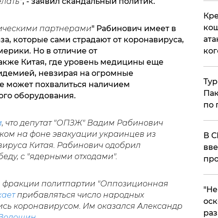
елать"
, - заявил скандальный политик.
Кре
кош
гическими партнерами
" Рабинович имеет в
ата
а, которые сами страдают от коронавируса,
ерики. Но в отличие от
ког
акже Китая, где уровень медицины еще
пидемией, невзирая на огромные
Тур
не может похвалиться наличием
Пак
ого оборудования.
по 
и
, что депутат "ОПЗЖ" Вадим Рабинович
ком на фоне эвакуации украинцев из
В С
ируса Китая. Рабинович одобрил
вве
еду, с "ядерными отходами".
про
й фракции политпартии "Оппозиционная
​"Н
ает
прибавляться число народных
оск
ись коронавирусом. Им оказался Александр
раз
 Волошин
.