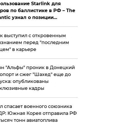
ользование Starlink для
ров по баллистике в РФ – The
antic узнал о позиции
знесмена
к выступил с откровенным
знанием перед "последним
цем" в карьере
н "Альфы" проник в Донецкий
опорт и сжег "Шахед" еще до
уска: опубликованы
склюзивные кадры
ул спасает военного союзника
Р: Южная Корея отправила РФ
тысяч тонн авиатоплива