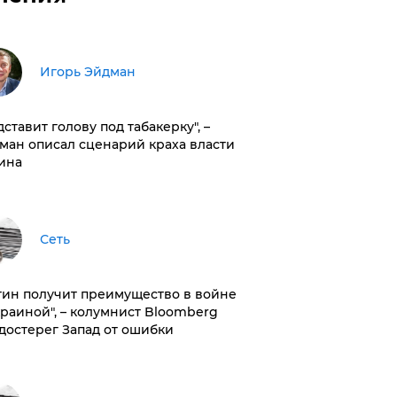
Игорь Эйдман
дставит голову под табакерку", –
ман описал сценарий краха власти
ина
Сеть
тин получит преимущество в войне
краиной", – колумнист Bloomberg
достерег Запад от ошибки