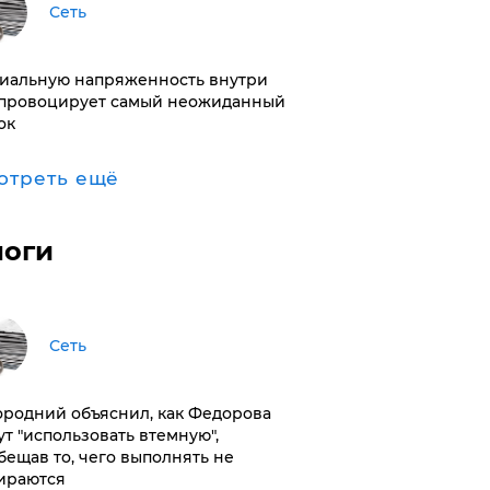
Сеть
иальную напряженность внутри
провоцирует самый неожиданный
ок
отреть ещё
логи
Сеть
ородний объяснил, как Федорова
ут "использовать втемную",
бещав то, чего выполнять не
ираются