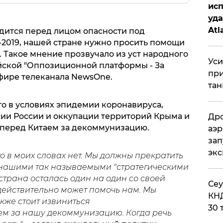
исп
уда
Atl
одится перед лицом опасности под
би
2019, нашей стране нужно просить помощи
. Такое мнение прозвучало из уст народного
Уси
йской "Оппозиционной платформы - За
при
фире телеканала NewsOne.
тан
то в условиях эпидемии коронавируса,
сии России и оккупации территорий Крыма и
Дро
" перед Китаем за декоммунизацию.
аэр
зап
эк
го в моих словах нет. Мы должны прекратить
 нашими так называемыми "стратегическими
страна осталась один на один со своей
​Се
 действительно может помочь нам. Мы
КНД
акже стоит извиниться
30 
ем за нашу декоммунизацию. К
огда речь