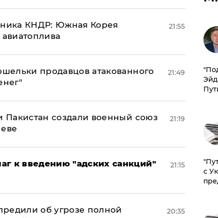
юзника КНДР: Южная Корея
21:55
н авиатоплива
​"По
кошельки продавцов атакованного
21:49
Эйд
енег"
Пут
 и Пакистан создали военный союз
21:19
неве
"Пу
аг к введению "адских санкций"
21:15
с У
пре
предили об угрозе полной
20:35