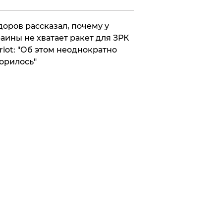
оров рассказал, почему у
аины не хватает ракет для ЗРК
riot: "Об этом неоднократно
орилось"