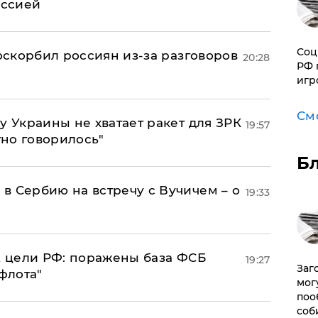
оссией
Соц
 оскорбил россиян из-за разговоров
20:28
РФ 
игр
См
у Украины не хватает ракет для ЗРК
19:57
тно говорилось"
Б
в Сербию на встречу с Вучичем – о
19:33
2 цели РФ: поражены база ФСБ
19:27
Заг
флота"
мог
поо
соб