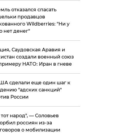
мль отказался спасать
ельки продавцов
кованного Wildberries: "Ни у
о нет денег"
ция, Саудовская Аравия и
истан создали военный союз
примеру НАТО: Иран в гневе
ША сделали еще один шаг к
дению "адских санкций"
тив России
е тот народ", — Соловьев
орбил россиян из-за
говоров о мобилизации