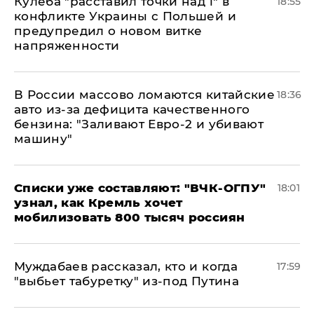
Кулеба "расставил точки над і" в
18:55
конфликте Украины с Польшей и
предупредил о новом витке
напряженности
В России массово ломаются китайские
18:36
авто из-за дефицита качественного
бензина: "Заливают Евро-2 и убивают
машину"
Списки уже составляют: "ВЧК-ОГПУ"
18:01
узнал, как Кремль хочет
мобилизовать 800 тысяч россиян
Муждабаев рассказал, кто и когда
17:59
"выбьет табуретку" из-под Путина