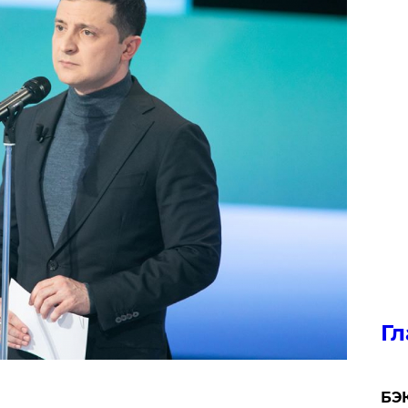
Гл
​БЭ