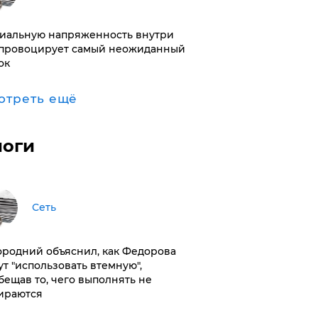
иальную напряженность внутри
провоцирует самый неожиданный
ок
отреть ещё
логи
Сеть
ородний объяснил, как Федорова
ут "использовать втемную",
бещав то, чего выполнять не
ираются