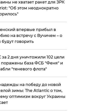
аины не хватает ракет для ЗРК
riot: "Об этом неоднократно
орилось"
енский впервые прибыл в
бию на встречу с Вучичем – о
 будут говорить
 за 2 дня уничтожили 102 цели
 поражены база ФСБ "Феня" и
абли "теневого флота"
надежды на победу до новой
елой зимы: The Atlantic о том,
ему оптимизм вокруг Украины
сает