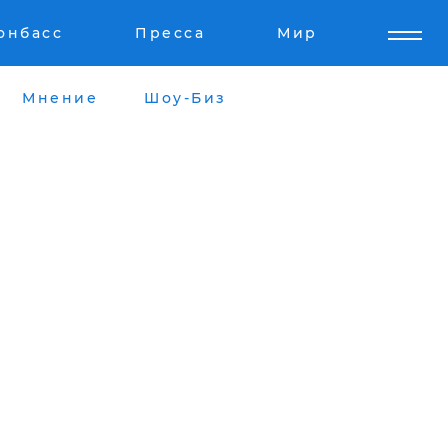
онбасс
Пресса
Мир
Мнение
Шоу-Биз