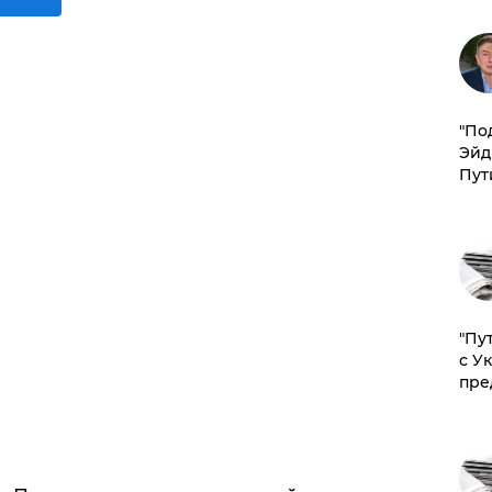
​"По
Эйд
Пут
"Пу
с У
пре