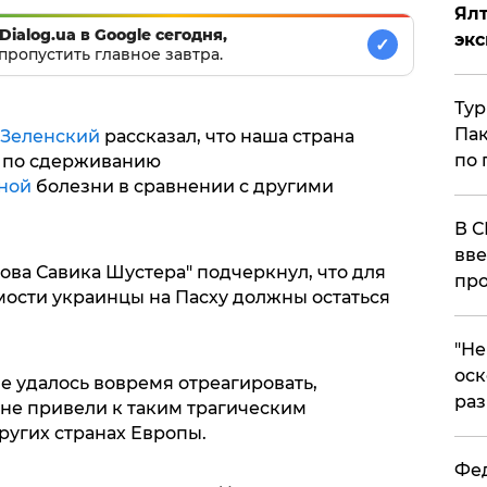
Ял
Dialog.ua в Google сегодня,
эк
✓
пропустить главное завтра.
Тур
Пак
 Зеленский
рассказал, что наша страна
по 
ы по сдерживанию
ной
болезни в сравнении с другими
В С
вве
ова Савика Шустера" подчеркнул, что для
про
ости украинцы на Пасху должны остаться
​"Н
оск
е удалось вовремя отреагировать,
раз
не привели к таким трагическим
других странах Европы.
Фед