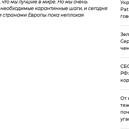
, что мы лучшие в мире. Но мы очень
Укр
 необходимые карантинные шаги, и сегодня
Pat
и странами Европы пока неплохая
гов
Зел
Сер
чем
СБС
РФ:
кор
От 
тяж
поч
уга