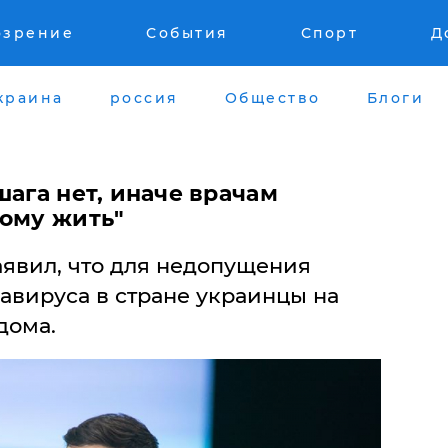
озрение
События
Спорт
Д
краина
россия
Общество
Блоги
шага нет, иначе врачам
кому жить"
явил, что для недопущения
авируса в стране украинцы на
дома.