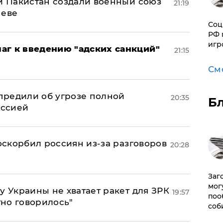
 и Пакистан создали военный союз
21:19
неве
Соц
РФ 
игр
аг к введению "адских санкций"
21:15
См
предили об угрозе полной
20:35
Б
оссией
 оскорбил россиян из-за разговоров
20:28
Заг
мог
у Украины не хватает ракет для ЗРК
19:57
поо
тно говорилось"
соб