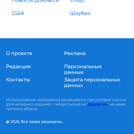
Новости Донбасса
Спорт
США
Шоубиз
О проекте
Реклама
Редакция
Персональные
данные
Контакты
Защита персональных
данных
Использование материалов разрешается при условии ссылки
(для интернет-изданий - гиперссылки) на "
Диалог.ua
" не ниже
третьего абзаца.
� 2026,
Все права защищены.