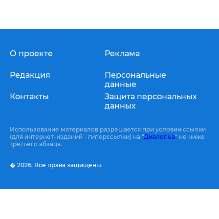
О проекте
Реклама
Редакция
Персональные
данные
Контакты
Защита персональных
данных
Использование материалов разрешается при условии ссылки
(для интернет-изданий - гиперссылки) на "
Диалог.ua
" не ниже
третьего абзаца.
� 2026,
Все права защищены.