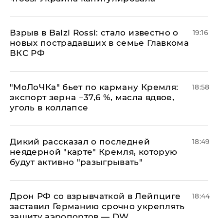
Взрыв в Balzi Rossi: стало известно о
19:16
новых пострадавших в семье Главкома
ВКС РФ
​"МоЛоЧКа" бьет по карману Кремля:
18:58
экспорт зерна −37,6 %, масла вдвое,
уголь в коллапсе
Дикий рассказал о последней
18:49
неядерной "карте" Кремля, которую
будут активно "разыгрывать"
​Дрон РФ со взрывчаткой в Лейпциге
18:44
заставил Германию срочно укреплять
защиту аэропортов — DW