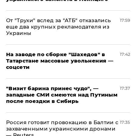
От "Трухи" вслед за "АТБ" отказались
17:59
еще два крупных рекламодателя из
Украины
На заводе по сборке "Шахедов" в
17:42
Татарстане массовые увольнения —
соцсети
"Визит барина принес чудо", —
17:37
западные СМИ смеются над Путиным
после поездки в Сибирь
​Россия готовит провокацию в Балтии с
17:35
захваченными украинскими дронами
— Reuters