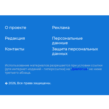
О проекте
Реклама
Редакция
Персональные
данные
Контакты
Защита персональных
данных
Использование материалов разрешается при условии ссылки
(для интернет-изданий - гиперссылки) на "
Диалог.ua
" не ниже
третьего абзаца.
� 2026,
Все права защищены.