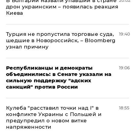
В Болгарии назвали упавший в стране
20:02
дрон украинским – появилась реакция
Киева
Турция не пропустила торговые суда,
19:40
шедшие в Новороссийск, – Bloomberg
узнал причину
Республиканцы и демократы
19:06
объединились: в Сенате указали на
сильную поддержку "адских
санкций" против России
Кулеба "расставил точки над і" в
18:55
конфликте Украины с Польшей и
предупредил о новом витке
напряженности