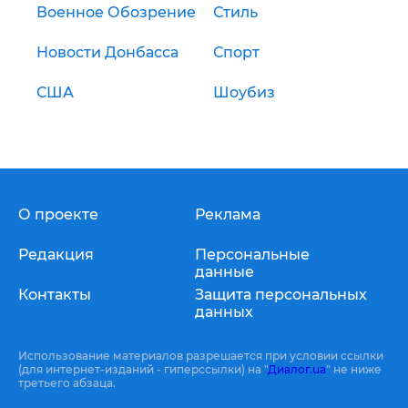
Военное Обозрение
Стиль
Новости Донбасса
Спорт
США
Шоубиз
О проекте
Реклама
Редакция
Персональные
данные
Контакты
Защита персональных
данных
Использование материалов разрешается при условии ссылки
(для интернет-изданий - гиперссылки) на "
Диалог.ua
" не ниже
третьего абзаца.