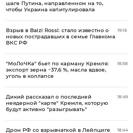
шаге Путина, направленном на то,
чтобы Украина капитулировала
Взрыв в Balzi Rossi: стало известно о
19:16
новых пострадавших в семье Главкома
ВКС РФ
​"МоЛоЧКа" бьет по карману Кремля:
18:58
экспорт зерна −37,6 %, масла вдвое,
уголь в коллапсе
Дикий рассказал о последней
18:49
неядерной "карте" Кремля, которую
будут активно "разыгрывать"
​Дрон РФ со взрывчаткой в Лейпциге
18:44