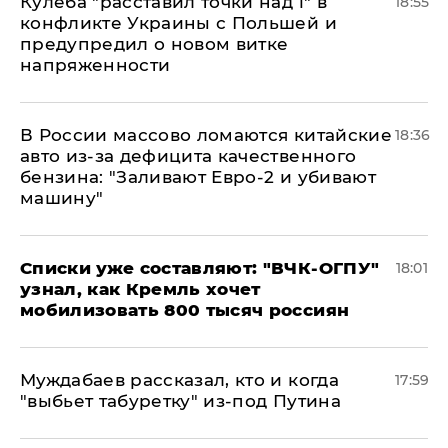
Кулеба "расставил точки над і" в
18:55
конфликте Украины с Польшей и
предупредил о новом витке
напряженности
В России массово ломаются китайские
18:36
авто из-за дефицита качественного
бензина: "Заливают Евро-2 и убивают
машину"
Списки уже составляют: "ВЧК-ОГПУ"
18:01
узнал, как Кремль хочет
мобилизовать 800 тысяч россиян
Муждабаев рассказал, кто и когда
17:59
"выбьет табуретку" из-под Путина