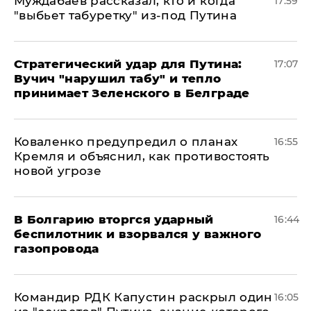
Муждабаев рассказал, кто и когда
17:59
"выбьет табуретку" из-под Путина
Стратегический удар для Путина:
17:07
Вучич "нарушил табу" и тепло
принимает Зеленского в Белграде
Коваленко предупредил о планах
16:55
Кремля и объяснил, как противостоять
новой угрозе
В Болгарию вторгся ударный
16:44
беспилотник и взорвался у важного
газопровода
Командир РДК Капустин раскрыл один
16:05