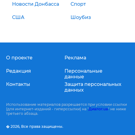
Новости Донбасса
Спорт
США
Шоубиз
О проекте
Реклама
Редакция
Персональные
данные
Контакты
Защита персональных
данных
Использование материалов разрешается при условии ссылки
(для интернет-изданий - гиперссылки) на "
Диалог.ua
" не ниже
третьего абзаца.
� 2026,
Все права защищены.