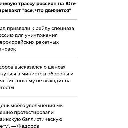
чевую трассу россиян на Юге
зрывают "все, что движется"
ад призвали к рейду спецназа
оссию для уничтожения
ерокорейских ракетных
ановок
оров высказался о шансах
нуться в министры обороны и
яснил, почему не выходит на
тесты
 день моего увольнения мы
ешно протестировали
аинскую баллистическую
ету", — Федоров