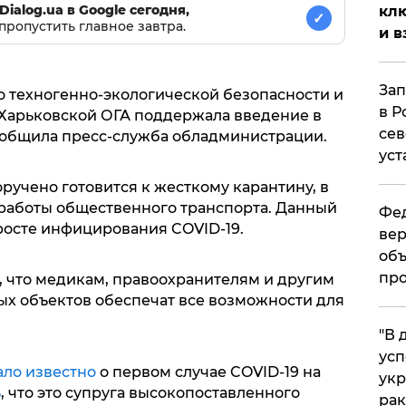
Dialog.ua в Google сегодня,
клю
✓
пропустить главное завтра.
и в
Зап
 по техногенно-экологической безопасности и
в Р
Харьковской ОГА поддержала введение в
сев
ообщила пресс-служба обладминистрации.
уст
ручено готовится к жесткому карантину, в
 работы общественного транспорта. Данный
Фед
росте инфицирования COVID-19.
вер
объ
про
 что медикам, правоохранителям и другим
х объектов обеспечат все возможности для
​"В
усп
ало известно
о первом случае COVID-19 на
укр
ь
, что это супруга высокопоставленного
рак