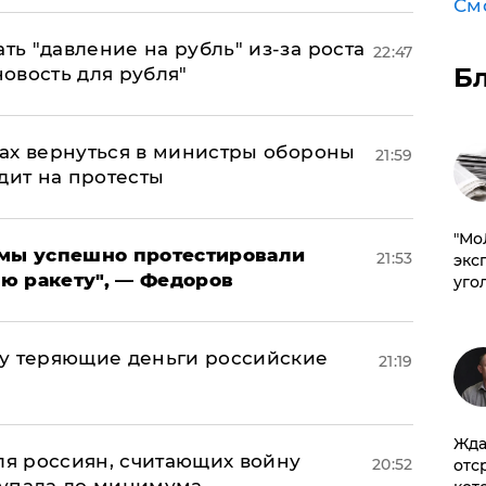
См
ь "давление на рубль" из-за роста
22:47
Б
новость для рубля"
ах вернуться в министры обороны
21:59
дит на протесты
​"М
я мы успешно протестировали
21:53
эксп
ю ракету", — Федоров
уго
му теряющие деньги российские
21:19
а
Жда
оля россиян, считающих войну
20:52
отс
 упала до минимума