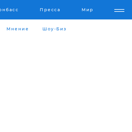
онбасс
Пресса
Мир
Мнение
Шоу-Биз