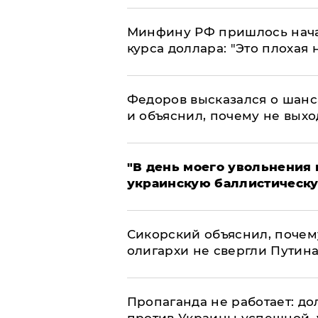
Минфину РФ пришлось начат
курса доллара: "Это плохая 
Федоров высказался о шанс
и объяснил, почему не выхо
​"В день моего увольнени
украинскую баллистическу
Сикорский объяснил, поче
олигархи не свергли Путин
​Пропаганда не работает: д
против Украины успешной,