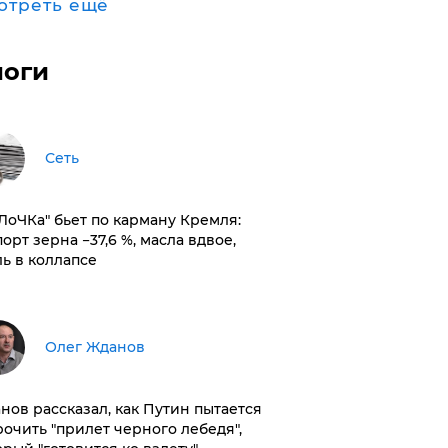
отреть ещё
логи
Сеть
оЛоЧКа" бьет по карману Кремля:
орт зерна −37,6 %, масла вдвое,
ль в коллапсе
Олег Жданов
нов рассказал, как Путин пытается
рочить "прилет черного лебедя",