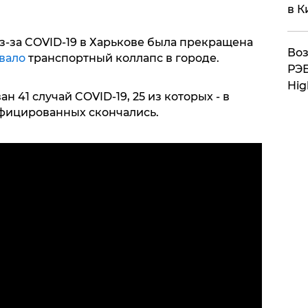
в К
из-за COVID-19 в Харькове была прекращена
Воз
вало
транспортный коллапс в городе.
РЭБ
Hig
н 41 случай COVID-19, 25 из которых - в
фицированных скончались.