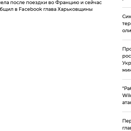
лела после поездки во Францию и сейчас
ообщил в Facebook глава Харьковщины
Сик
тер
оли
​Пр
рос
Укр
ми
"Ра
Wil
ата
Пер
гла