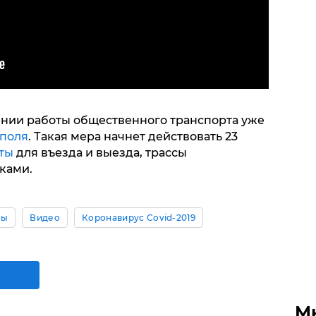
щении работы общественного транспорта уже
поля
. Такая мера начнет действовать 23
ты
для въезда и выезда, трассы
оками.
ны
Видео
Коронавирус Covid-2019
М