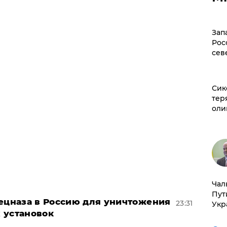
Зап
Рос
сев
Сик
тер
оли
Чал
Пут
пецназа в Россию для уничтожения
23:31
Укр
 установок