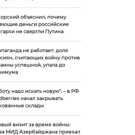
орский объяснил, почему
яющие деньги российские
гархи не свергли Путина
опаганда не работает: доля
сиян, считающих войну против
аины успешной, упала до
нимума
боту надо искать новую", – в РФ
dberries начал закрывать
кованные склады
вый визит за время войны:
ва МИД Азербайджана приехал