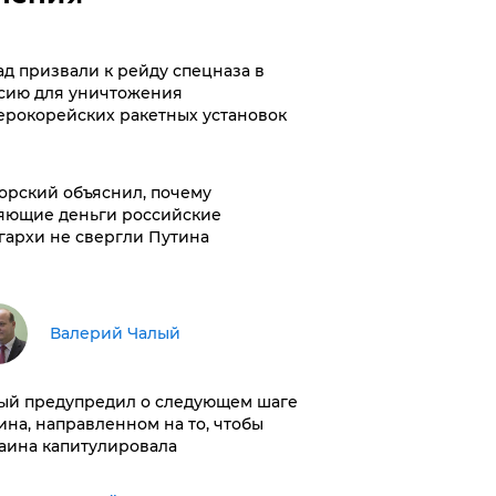
ад призвали к рейду спецназа в
сию для уничтожения
ерокорейских ракетных установок
орский объяснил, почему
яющие деньги российские
гархи не свергли Путина
Валерий Чалый
ый предупредил о следующем шаге
ина, направленном на то, чтобы
аина капитулировала