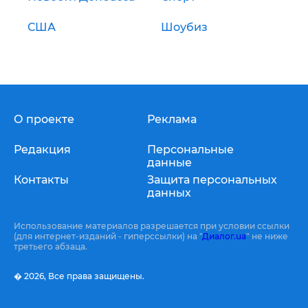
США
Шоубиз
О проекте
Реклама
Редакция
Персональные
данные
Контакты
Защита персональных
данных
Использование материалов разрешается при условии ссылки
(для интернет-изданий - гиперссылки) на "
Диалог.ua
" не ниже
третьего абзаца.
� 2026,
Все права защищены.