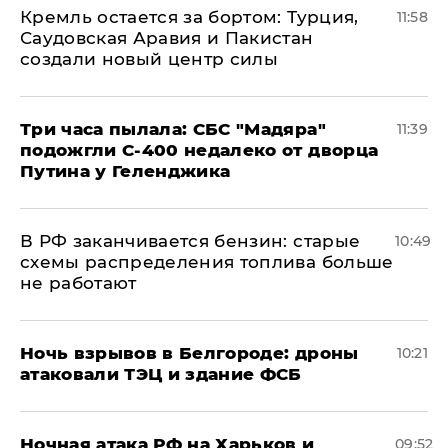
​Кремль остается за бортом: Турция,
11:58
Саудовская Аравия и Пакистан
создали новый центр силы
Три часа пылала: СБС "Мадяра"
11:39
подожгли С-400 недалеко от дворца
Путина у Геленджика
​В РФ заканчивается бензин: старые
10:49
схемы распределения топлива больше
не работают
​Ночь взрывов в Белгороде: дроны
10:21
атаковали ТЭЦ и здание ФСБ
​Ночная атака РФ на Харьков и
09:52