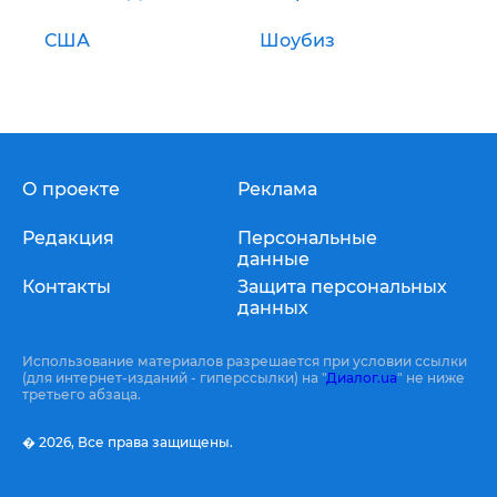
США
Шоубиз
О проекте
Реклама
Редакция
Персональные
данные
Контакты
Защита персональных
данных
Использование материалов разрешается при условии ссылки
(для интернет-изданий - гиперссылки) на "
Диалог.ua
" не ниже
третьего абзаца.
� 2026,
Все права защищены.