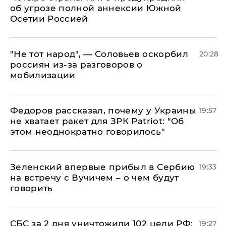
об угрозе полной аннексии Южной
Осетии Россией
​"Не тот народ", — Соловьев оскорбил
20:28
россиян из-за разговоров о
мобилизации
Федоров рассказал, почему у Украины
19:57
не хватает ракет для ЗРК Patriot: "Об
этом неоднократно говорилось"
Зеленский впервые прибыл в Сербию
19:33
на встречу с Вучичем – о чем будут
говорить
СБС за 2 дня уничтожили 102 цели РФ:
19:27