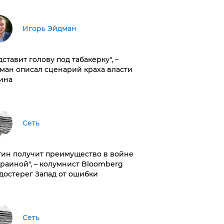
Игорь Эйдман
дставит голову под табакерку", –
ман описал сценарий краха власти
ина
Сеть
тин получит преимущество в войне
краиной", – колумнист Bloomberg
достерег Запад от ошибки
Сеть