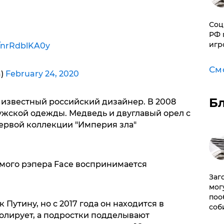
Соц
РФ 
игр
m/nrRdblKA0y
См
a)
February 24, 2020
Б
 известный российский дизайнер. В 2008
ужской одежды. Медведь и двуглавый орел с
ервой коллекции "Империя зла"
самого рэпера Face воспринимается
Заг
мог
поо
 Путину, но с 2017 года он находится в
соб
ролирует, а подростки подделывают