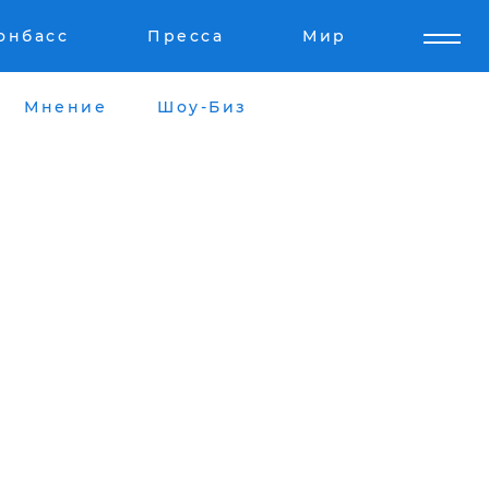
онбасс
Пресса
Мир
Мнение
Шоу-Биз