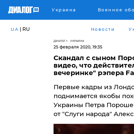
Украина
Военное об
| RU
UA
Новости
У
ДИАЛОГ
УКРАИНА
25 февраля 2020, 19:35
Скандал с сыном Пор
видео, что действите
вечеринке" рэпера F
Первые кадры из Лондон
поднимается якобы пох
Украины Петра Пороше
от "Слуги народа" Алек