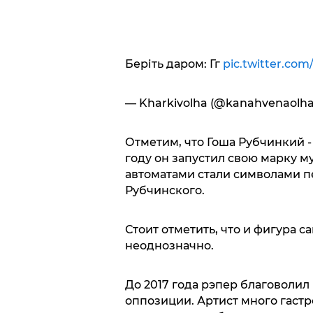
Беріть даром: Гг
pic.twitter.co
— Kharkivolha (@kanahvenaolh
Отметим, что Гоша Рубчинкий -
году он запустил свою марку м
автоматами стали символами п
Рубчинского.
Стоит отметить, что и фигура 
неоднозначно.
До 2017 года рэпер благоволил к
оппозиции. Артист много гаст