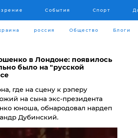
озрение
События
Спорт
Д
краина
россия
Общество
Блоги
ошенко в Лондоне: появилось
льно было на "русской
ace
а, где на сцену к рэперу
ожий на сына экс-президента
нко юноша, обнародовал нардеп
сандр Дубинский.