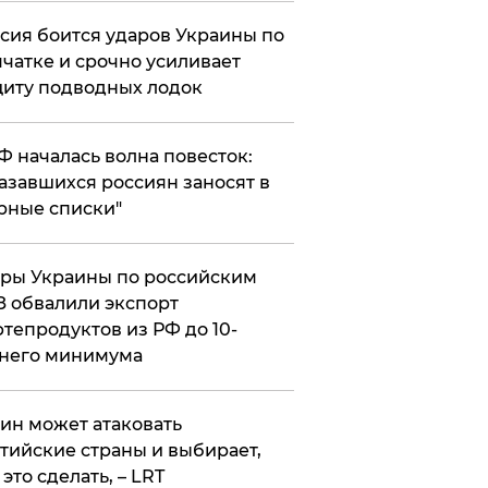
сия боится ударов Украины по
чатке и срочно усиливает
иту подводных лодок
РФ началась волна повесток:
азавшихся россиян заносят в
рные списки"
ры Украины по российским
 обвалили экспорт
тепродуктов из РФ до 10-
него минимума
ин может атаковать
тийские страны и выбирает,
 это сделать, – LRT