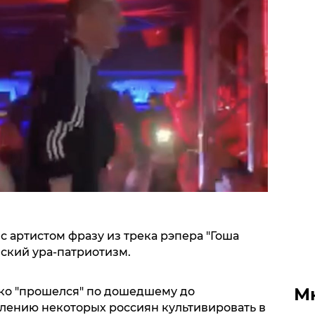
с артистом фразу из трека рэпера "Гоша
йский ура-патриотизм.
М
ко "прошелся" по дошедшему до
лению некоторых россиян культивировать в