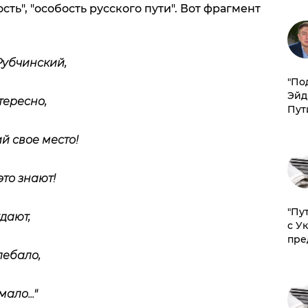
сть", "особость русского пути". Вот фрагмент
Рубчинский,
​"По
Эйд
тересно,
Пут
й свое место!
это знают!
"Пу
дают,
с У
пре
лебало,
ало..."