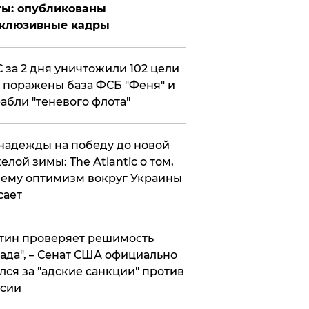
ты: опубликованы
склюзивные кадры
 за 2 дня уничтожили 102 цели
 поражены база ФСБ "Феня" и
абли "теневого флота"
надежды на победу до новой
елой зимы: The Atlantic о том,
ему оптимизм вокруг Украины
сает
тин проверяет решимость
ада", – Сенат США официально
лся за "адские санкции" против
сии