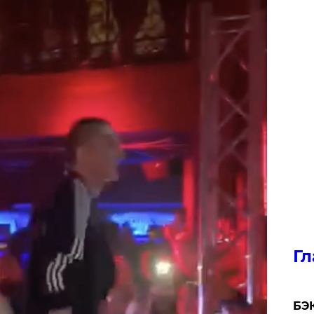
Гл
​БЭ