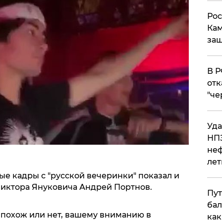
Рос
Кам
защ
​В 
отк
"че
Уда
НПЗ
неф
лет
е кадры с "русской вечеринки" показал и
иктора Януковича Андрей Портнов.
Пут
бал
, похож или нет, вашему вниманию в
как