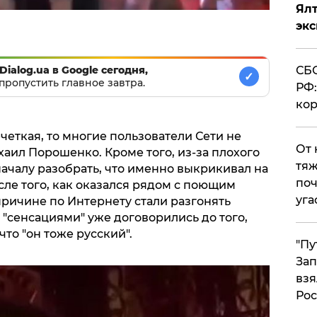
Ял
эк
СБС
Dialog.ua в Google сегодня,
✓
пропустить главное завтра.
РФ:
кор
четкая, то многие пользователи Сети не
От 
хаил Порошенко. Кроме того, из-за плохого
тяж
началу разобрать, что именно выкрикивал на
поч
е того, как оказался рядом с поющим
уга
причине по Интернету стали разгонять
"сенсациями" уже договорились до того,
то "он тоже русский".
"Пу
Зап
взя
Рос