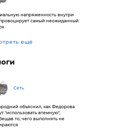
иальную напряженность внутри
провоцирует самый неожиданный
ок
отреть ещё
логи
Сеть
ородний объяснил, как Федорова
ут "использовать втемную",
бещав то, чего выполнять не
ираются