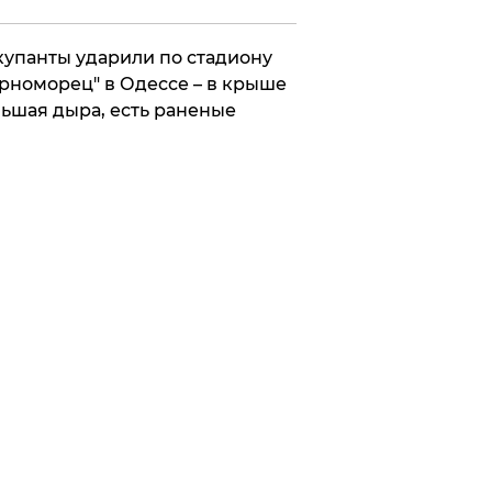
упанты ударили по стадиону
рноморец" в Одессе – в крыше
ьшая дыра, есть раненые