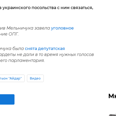
украинского посольства с ним связаться,
тив Мельничука завела
уголовное
ние ОПГ.
ичука была
снята депутатская
ардепы не дали в то время нужных голосов
его парламентария.
льон "Айдар"
Видео
М