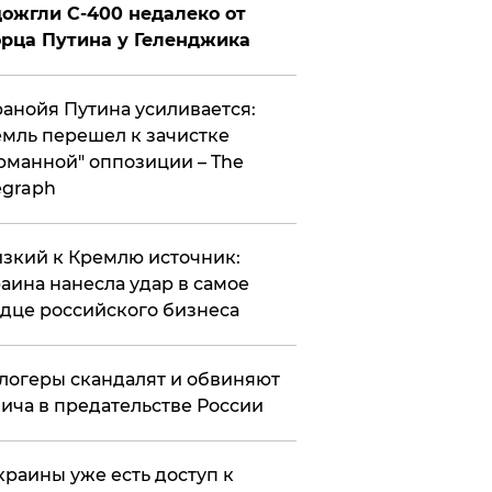
ожгли С-400 недалеко от
рца Путина у Геленджика
анойя Путина усиливается:
мль перешел к зачистке
рманной" оппозиции – The
egraph
зкий к Кремлю источник:
аина нанесла удар в самое
дце российского бизнеса
логеры скандалят и обвиняют
ича в предательстве России
краины уже есть доступ к