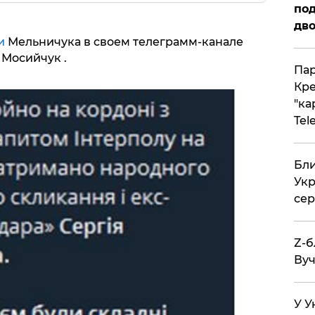
под
дво
и
Мельничука в своем телеграмм-канале
Мосийчук .
Пар
Кре
"ка
Tel
Бли
Укр
сер
Z-б
Вуч
У У