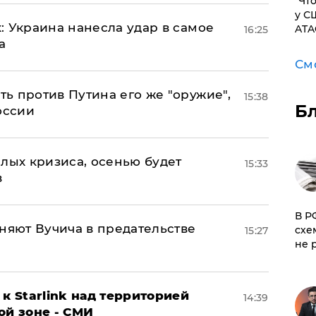
​"Ч
у С
: Украина нанесла удар в самое
ATA
16:25
а
См
ь против Путина его же "оружие",
15:38
Б
оссии
лых кризиса, осенью будет
15:33
в
​В 
няют Вучича в предательстве
схе
15:27
не 
к Starlink над территорией
14:39
ой зоне - СМИ