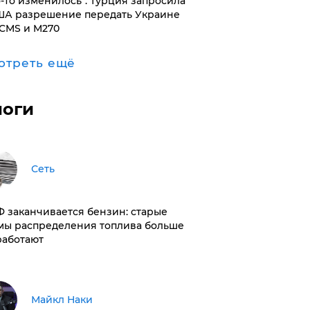
то-то изменилось": Турция запросила
ША разрешение передать Украине
CMS и M270
отреть ещё
логи
Сеть
РФ заканчивается бензин: старые
мы распределения топлива больше
работают
Майкл Наки