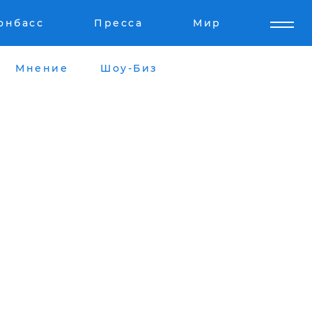
онбасс
Пресса
Мир
Мнение
Шоу-Биз