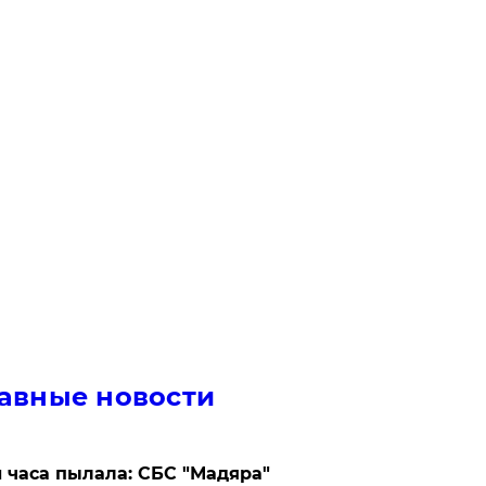
авные новости
 часа пылала: СБС "Мадяра"