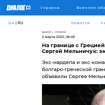
Украина
Военное об
| RU
UA
Новости
У
ДИАЛОГ
УКРАИНА
2 марта 2020, 06:49
На границе с Грецией
Сергей Мельничук: э
Экс-нардепа и экс-ком
болгаро-греческой гра
объявили Сергея Мельн