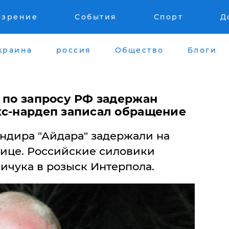
озрение
События
Спорт
Д
краина
россия
Общество
Блоги
 по запросу РФ задержан
кс-нардеп записал обращение
андира "Айдара" задержали на
нице. Российские силовики
ичука в розыск Интерпола.