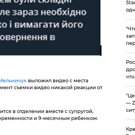
Sta
одн
​"Ч
зап
пер
​Ро
дро
что
Мельничук
выложил видео с места
омент съемки видео никакой реакции от
​"Ц
— Z
сит
ится в отделении вместе с супругой,
еременности и 9-месячным ребенком.
​Кр