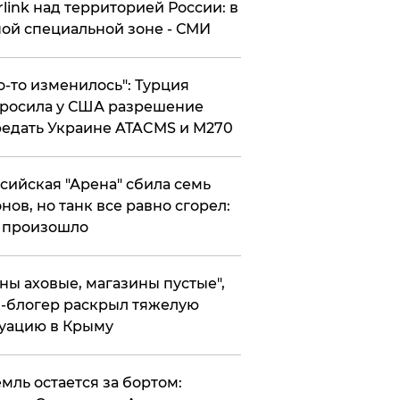
rlink над территорией России: в
ой специальной зоне - СМИ
то-то изменилось": Турция
росила у США разрешение
едать Украине ATACMS и M270
ссийская "Арена" сбила семь
нов, но танк все равно сгорел:
 произошло
ены аховые, магазины пустые",
-блогер раскрыл тяжелую
уацию в Крыму
емль остается за бортом: