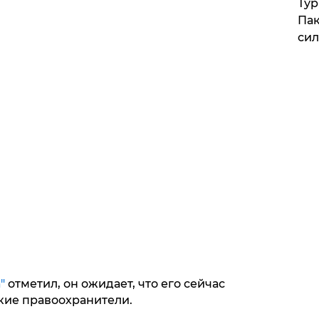
Тур
Пак
си
"
отметил, он ожидает, что его сейчас
кие правоохранители.