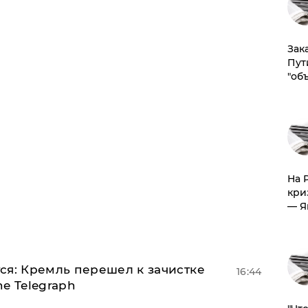
Зак
Пут
"об
На 
кри
— Я
ся: Кремль перешел к зачистке
16:44
e Telegraph