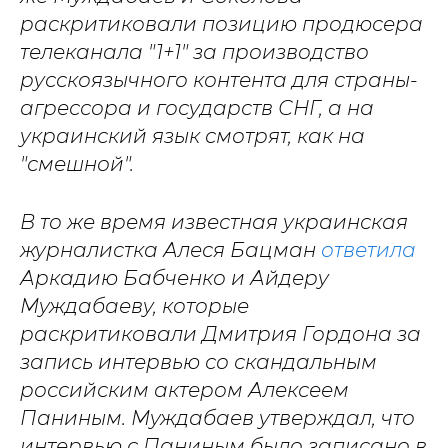
раскритиковали позицию продюсера
телеканала "1+1" за производство
русскоязычного контента для страны-
агрессора и государств СНГ, а на
украинский язык смотрят, как на
"смешной".
В то же время известная украинская
журналистка Алеся Бацман
ответила
Аркадию Бабченко и Айдеру
Муждабаеву, которые
раскритиковали Дмитрия Гордона за
запись интервью со скандальным
российским актером Алексеем
Паниным. Муждабаев утверждал, что
интервью с Паниным было записано в