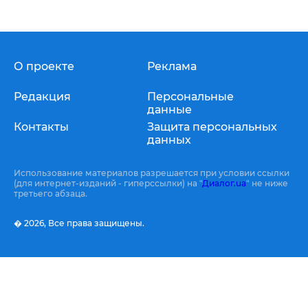
О проекте
Реклама
Редакция
Персональные
данные
Контакты
Защита персональных
данных
Использование материалов разрешается при условии ссылки
(для интернет-изданий - гиперссылки) на "
Диалог.ua
" не ниже
третьего абзаца.
� 2026,
Все права защищены.