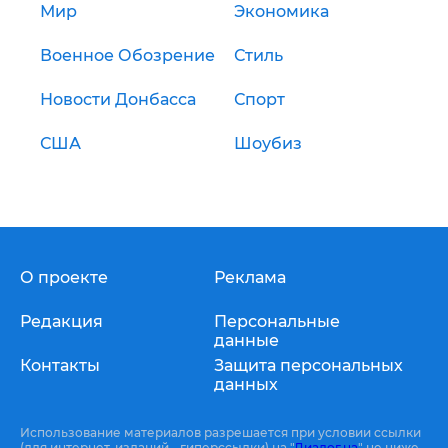
Мир
Экономика
Военное Обозрение
Стиль
Новости Донбасса
Спорт
США
Шоубиз
О проекте
Реклама
Редакция
Персональные
данные
Контакты
Защита персональных
данных
Использование материалов разрешается при условии ссылки
(для интернет-изданий - гиперссылки) на "
Диалог.ua
" не ниже