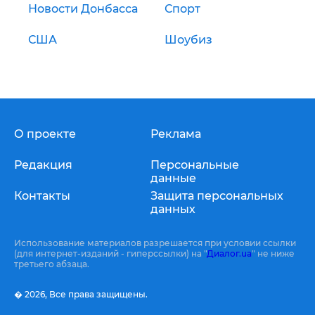
Новости Донбасса
Спорт
США
Шоубиз
О проекте
Реклама
Редакция
Персональные
данные
Контакты
Защита персональных
данных
Использование материалов разрешается при условии ссылки
(для интернет-изданий - гиперссылки) на "
Диалог.ua
" не ниже
третьего абзаца.
� 2026,
Все права защищены.