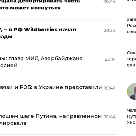
щала депортировать часть
20:44
это может коснуться
Зап
Рос
, – в РФ Wildberries начал
20:24
сев
лады
Сик
ны: глава МИД Азербайджана
тер
20:17
иссией
оли
вязи и РЭБ: в Украине представили
19:49
Чал
ующем шаге Путина, направленном
Пут
19:44
Укр
улировала