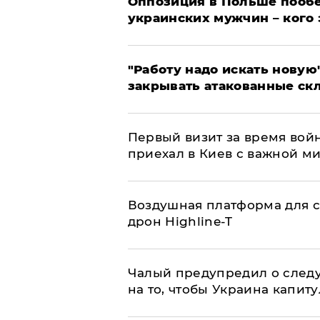
Оппозиция в Польше пообе
украинских мужчин – кого 
"Работу надо искать новую"
закрывать атакованные ск
Первый визит за время вой
приехал в Киев с важной м
Воздушная платформа для с
дрон Highline-T
Чалый предупредил о след
на то, чтобы Украина капит