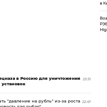
в К
Воз
РЭБ
Hig
пецназа в Россию для уничтожения
23:31
 установок
ь "давление на рубль" из-за роста
22:47
новость для рубля"