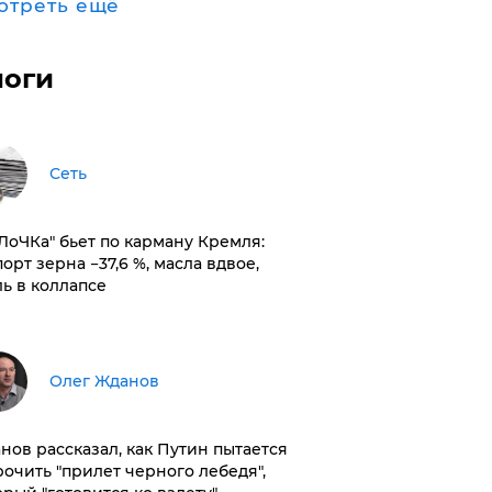
отреть ещё
логи
Сеть
оЛоЧКа" бьет по карману Кремля:
орт зерна −37,6 %, масла вдвое,
ль в коллапсе
Олег Жданов
нов рассказал, как Путин пытается
рочить "прилет черного лебедя",