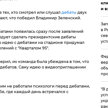
клю
и в
з тех, кто смотрел или слушал
дебаты
двух
тают, что победил Владимир Зеленский.
Зап
в Р
ебатами появилась сразу после заявлений
сев
едует сделать президентские дебаты
уст
о идею с дебатами на стадионе придумал
лений с "Кварталом 95".
Фед
ерил, их команда была убеждена в том, что
вер
 дебатов. Саму идею о видеоприглашении
объ
про
ким не работали психологи перед дебатами,
​"В
е, где каждый день встречался с
усп
укр
рак