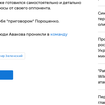
же готовился самостоятельно и детально
сы от своего оппонента.
Сик
тер
ебя "приговором" Порошенко.
оли
 люди Авакова проникли в
команду
​Пр
рос
Укр
ми
ир Зеленский
"Ра
Wil
ата
Пер
гла