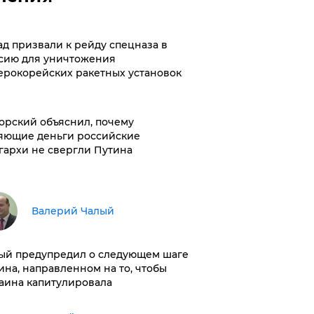
ад призвали к рейду спецназа в
сию для уничтожения
ерокорейских ракетных установок
орский объяснил, почему
яющие деньги российские
гархи не свергли Путина
Валерий Чалый
ый предупредил о следующем шаге
ина, направленном на то, чтобы
аина капитулировала