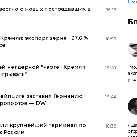
См
известно о новых пострадавших в
19:16
Б
Кремля: экспорт зерна −37,6 %,
18:58
се
ей неядерной "карте" Кремля,
​"М
18:49
эксп
ыгрывать"
уго
 Лейпциге заставил Германию
18:44
эропортов — DW
или крупнейший терминал по
Жда
18:38
отс
в России