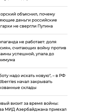
орский объяснил, почему
яющие деньги российские
гархи не свергли Путина
опаганда не работает: доля
сиян, считающих войну против
аины успешной, упала до
нимума
боту надо искать новую", – в РФ
dberries начал закрывать
кованные склады
вый визит за время войны:
ва МИД Азербайджана приехал