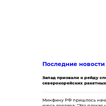
Последние новости
Запад призвали к рейду с
северокорейских ракетных
Минфину РФ пришлось начат
курса доллара: "Это плохая 