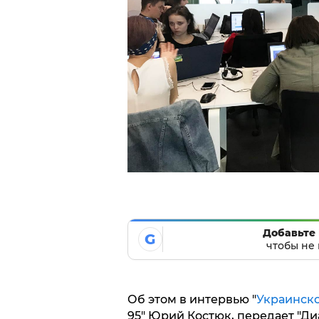
Добавьте 
G
чтобы не 
Об этом в интервью "
Украинск
95" Юрий Костюк, передает "Диа