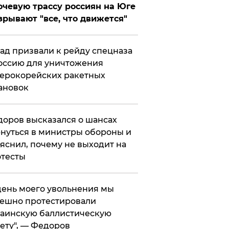
чевую трассу россиян на Юге
зрывают "все, что движется"
ад призвали к рейду спецназа
оссию для уничтожения
ерокорейских ракетных
ановок
оров высказался о шансах
нуться в министры обороны и
яснил, почему не выходит на
тесты
 день моего увольнения мы
ешно протестировали
аинскую баллистическую
ету", — Федоров