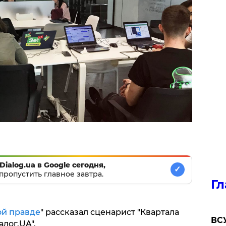
Dialog.ua в Google сегодня,
✓
пропустить главное завтра.
Гл
ой правде
" рассказал сценарист "Квартала
ВСУ
лог.UA".