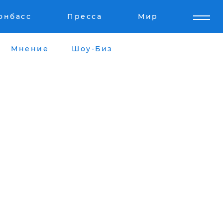
онбасс
Пресса
Мир
Мнение
Шоу-Биз