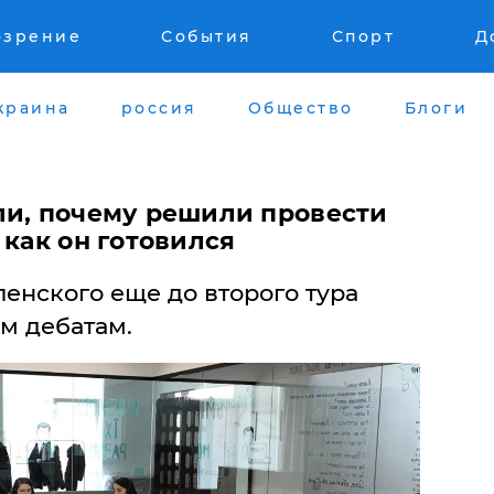
озрение
События
Спорт
Д
краина
россия
Общество
Блоги
ли, почему решили провести
 как он готовился
енского еще до второго тура
м дебатам.