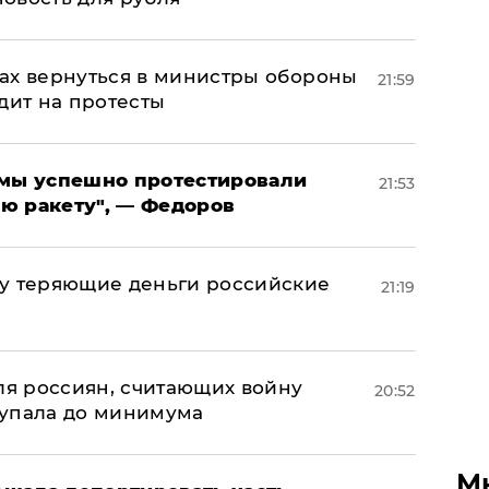
ах вернуться в министры обороны
21:59
дит на протесты
я мы успешно протестировали
21:53
ю ракету", — Федоров
му теряющие деньги российские
21:19
а
оля россиян, считающих войну
20:52
 упала до минимума
М