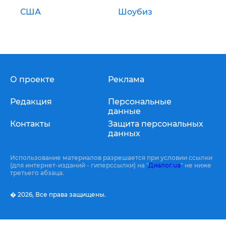
США
Шоубиз
О проекте
Реклама
Редакция
Персональные
данные
Контакты
Защита персональных
данных
Использование материалов разрешается при условии ссылки
(для интернет-изданий - гиперссылки) на "
Диалог.ua
" не ниже
третьего абзаца.
� 2026,
Все права защищены.