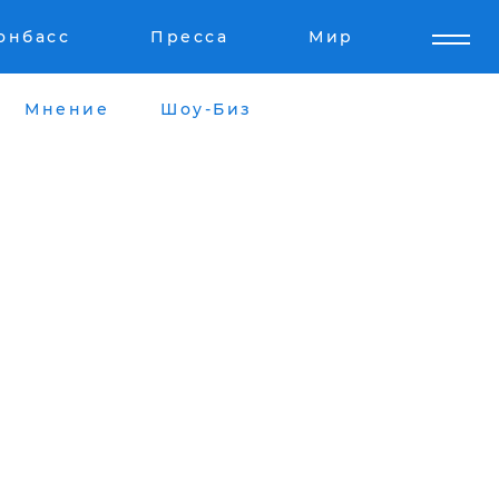
онбасс
Пресса
Мир
Мнение
Шоу-Биз