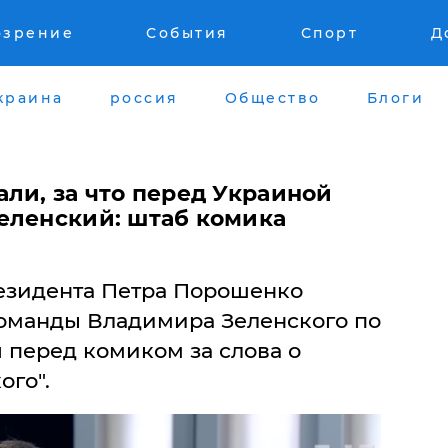
озрение
События
Спорт
Д
краина
россия
Общество
Блоги
ли, за что перед Украиной
еленский: штаб комика
езидента Петра Порошенко
команды Владимира Зеленского по
 перед комиком за слова о
ого".