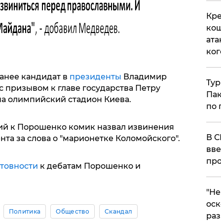
Кре
кош
ата
ког
анее кандидат в
президенты
Владимир
Тур
 призывом к главе государства Петру
Пак
а олимпийский стадион Киева.
по 
ний к Порошенко комик назвал извинения
В С
нта за слова о "марионетке Коломойского".
вве
про
отовности
к дебатам Порошенко и
​"Н
оск
Политика
Общество
Скандал
раз