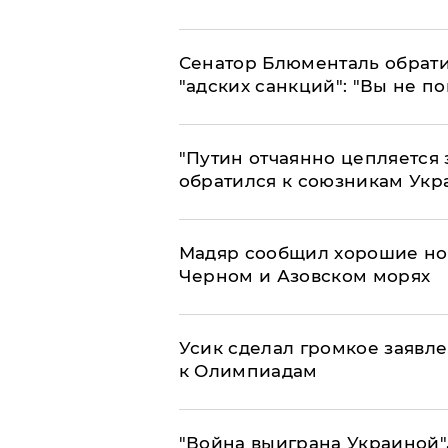
Сенатор Блюменталь обрати
"адских санкций": "Вы не п
"Путин отчаянно цепляется 
обратился к союзникам Ук
Мадяр сообщил хорошие нов
Черном и Азовском морях
Усик сделал громкое заявл
к Олимпиадам
"Война выиграна Украиной"