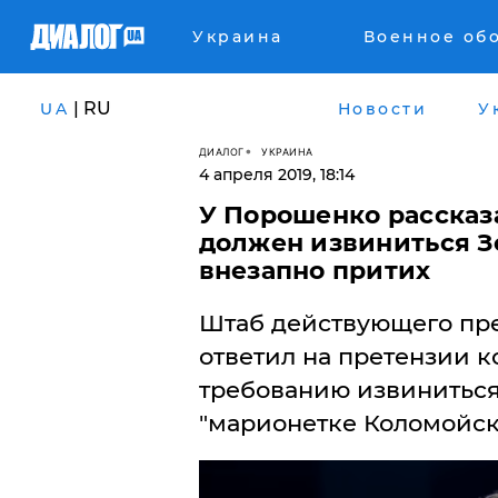
Украина
Военное об
| RU
UA
Новости
У
ДИАЛОГ
УКРАИНА
4 апреля 2019, 18:14
У Порошенко рассказа
должен извиниться З
внезапно притих
​Штаб действующего пр
ответил на претензии 
требованию извиниться
"марионетке Коломойск