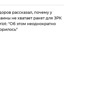
оров рассказал, почему у
аины не хватает ракет для ЗРК
riot: "Об этом неоднократно
орилось"