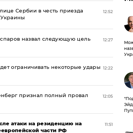
олице Сербии в честь приезда
12:52
 Украины
аспаров назвал следующую цель
12:27
Мож
наз
Укр
дет ограничивать некоторые удары
12:22
енберг признал полный провал
12:05
​"По
Эйд
Пут
сле атаки на резиденцию на
11:51
неевропейской части РФ