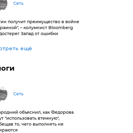
Сеть
тин получит преимущество в войне
краиной", – колумнист Bloomberg
достерег Запад от ошибки
отреть ещё
логи
Сеть
ородний объяснил, как Федорова
ут "использовать втемную",
бещав то, чего выполнять не
ираются