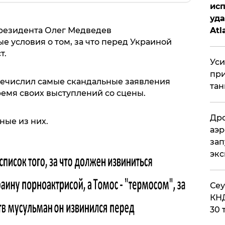
исп
уда
резидента Олег Медведев
Atl
е условия о том, за что перед Украиной
би
т.
Уси
при
ечислил самые скандальные заявления
тан
ремя своих выступлений со сцены.
Дро
ные из них.
аэр
зап
эк
​Се
КНД
30 