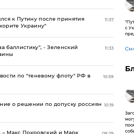
лся к Путину после принятия
11:37
"Пу
окорите Украину"
с У
пре
за баллистику", - Зеленский
11:33
См
раины
Б
ости по "теневому флоту" РФ в
10:59
ение о решении по допуску россиян
10:19
Заг
мог
поо
соб
, – Макс Покровский и Марк
09:29