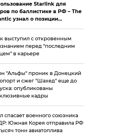
ользование Starlink для
ров по баллистике в РФ – The
antic узнал о позиции
знесмена
к выступил с откровенным
знанием перед "последним
цем" в карьере
н "Альфы" проник в Донецкий
опорт и сжег "Шахед" еще до
уска: опубликованы
склюзивные кадры
ул спасает военного союзника
Р: Южная Корея отправила РФ
тысяч тонн авиатоплива