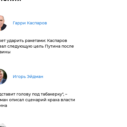
Гарри Каспаров
ет ударить ракетами: Каспаров
вал следующую цель Путина после
аины
Игорь Эйдман
дставит голову под табакерку", –
ман описал сценарий краха власти
ина