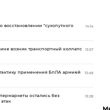
о восстановлении "сухопутного
14:14
раине возник транспортный коллапс
13:57
 тактику применения БпЛА армией
13:49
пермаркеты остались без
13:28
 атак
М