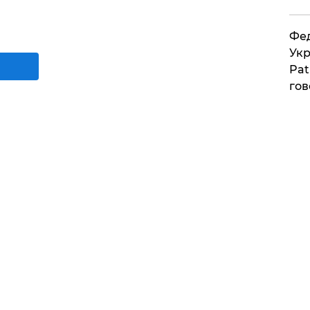
Фед
Укр
Pat
гов