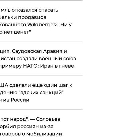
мль отказался спасать
ельки продавцов
кованного Wildberries: "Ни у
о нет денег"
ция, Саудовская Аравия и
истан создали военный союз
примеру НАТО: Иран в гневе
ША сделали еще один шаг к
дению "адских санкций"
тив России
е тот народ", — Соловьев
орбил россиян из-за
говоров о мобилизации