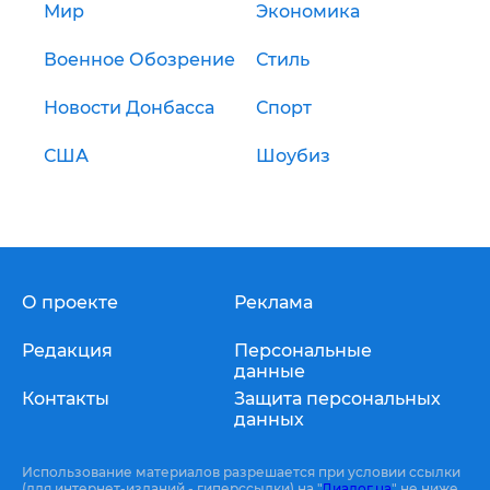
Мир
Экономика
Военное Обозрение
Стиль
Новости Донбасса
Спорт
США
Шоубиз
О проекте
Реклама
Редакция
Персональные
данные
Контакты
Защита персональных
данных
Использование материалов разрешается при условии ссылки
(для интернет-изданий - гиперссылки) на "
Диалог.ua
" не ниже