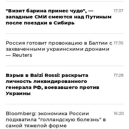
"Визит барина принес чудо", —
17:37
западные СМИ смеются над Путиным
после поездки в Сибирь
​Россия готовит провокацию в Балтии с
17:35
захваченными украинскими дронами
— Reuters
​Взрыв в Balzi Rossi: раскрыта
17:28
личность ликвидированного
генерала РФ, воевавшего против
Украины
Bloomberg: экономика России
16:20
подхватила "голландскую болезнь" в
самой тяжелой форме