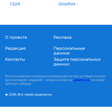
США
Шоубиз
О проекте
Реклама
Редакция
Персональные
данные
Контакты
Защита персональных
данных
Использование материалов разрешается при условии ссылки
(для интернет-изданий - гиперссылки) на "
Диалог.ua
" не ниже
третьего абзаца.
� 2026,
Все права защищены.