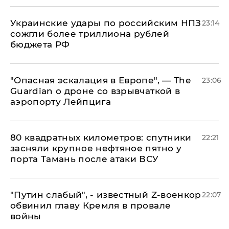
Украинские удары по российским НПЗ
23:14
сожгли более триллиона рублей
бюджета РФ
"Опасная эскалация в Европе", — The
23:06
Guardian о дроне со взрывчаткой в
аэропорту Лейпцига
80 квадратных километров: спутники
22:21
засняли крупное нефтяное пятно у
порта Тамань после атаки ВСУ
​"Путин слабый", - известный Z-военкор
22:07
обвинил главу Кремля в провале
войны