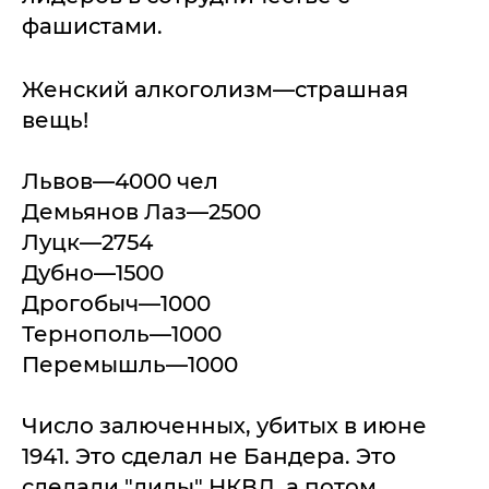
фашистами.
Женский алкоголизм—страшная
вещь!
Львов—4000 чел
Демьянов Лаз—2500
Луцк—2754
Дубно—1500
Дрогобыч—1000
Тернополь—1000
Перемышль—1000
Число залюченных, убитых в июне
1941. Это сделал не Бандера. Это
сделали "диды" НКВД, а потом